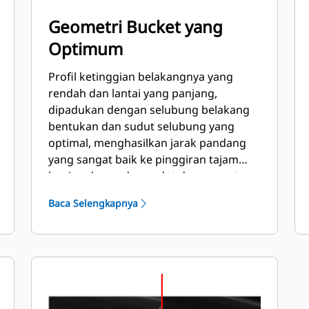
Geometri Bucket yang
Optimum
Profil ketinggian belakangnya yang
rendah dan lantai yang panjang,
dipadukan dengan selubung belakang
bentukan dan sudut selubung yang
optimal, menghasilkan jarak pandang
yang sangat baik ke pinggiran tajam
bagian depan dan sudut depan, serta
menghasilkan pemuatan dan
Baca Selengkapnya
pembuangan yang sangat baik.