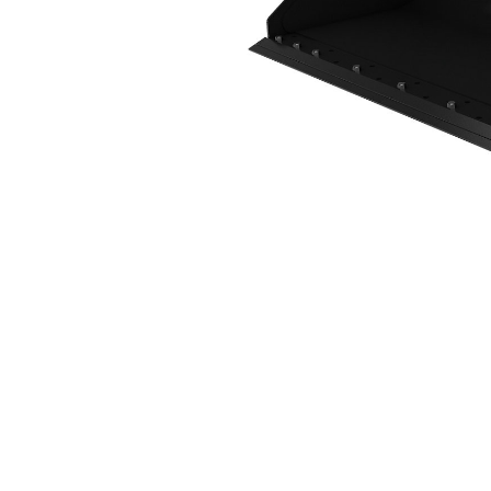
2036 Mm (80 In), Pinggiran Tajam Yang Dipasang Dengan Baut
Keu
Ubah Model