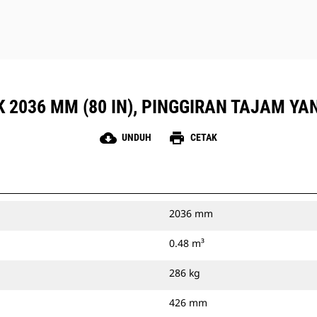
K 2036 MM (80 IN), PINGGIRAN TAJAM Y
cloud_download
print
UNDUH
CETAK
2036 mm
0.48 m³
286 kg
426 mm