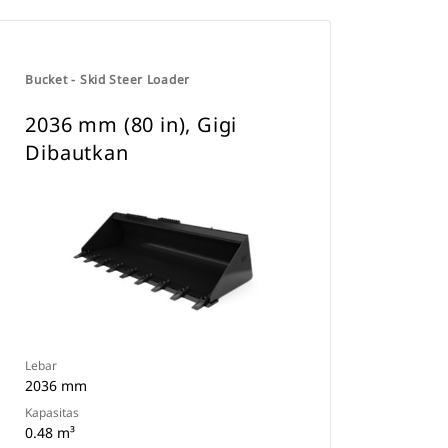
Bucket - Skid Steer Loader
2036 mm (80 in), Gigi
Dibautkan
Lebar
2036 mm
Kapasitas
0.48 m³