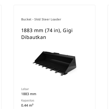
Bucket - Skid Steer Loader
1883 mm (74 in), Gigi
Dibautkan
Lebar
1883 mm
Kapasitas
0.44 m³