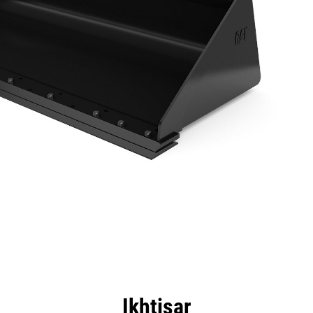
nggulan
Spesifikasi
Peralatan
Tur
Ikhtisar