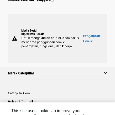
Media Sosial
Diperlukan Cookie
Pengaturan
warning
Untuk mengaktifkan fitur ini, Anda harus
Cookie
menerima penggunaan cookie
penargetan, fungsional, dan kinerja.
Merek Caterpillar
Caterpillar.com
Hubungi Caterpillar
Preferensi Pemasaran Saya
This site uses cookies to improve your