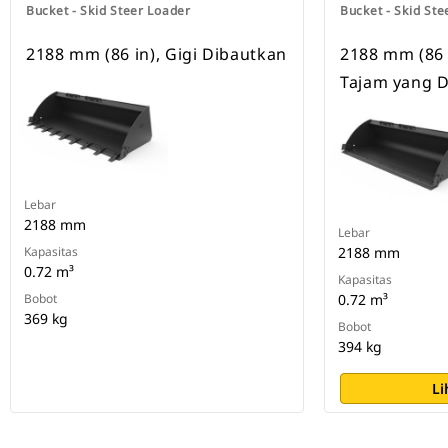
Bucket - Skid Steer Loader
Bucket - Skid Ste
2188 mm (86 in), Gigi Dibautkan
2188 mm (86 
Tajam yang 
Lebar
2188 mm
Lebar
Kapasitas
2188 mm
0.72 m³
Kapasitas
Bobot
0.72 m³
369 kg
Bobot
394 kg
Li