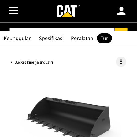
person
SEARCH
search
Keunggulan
Spesifikasi
Peralatan
Tur
more_vert
Bucket Kinerja Industri