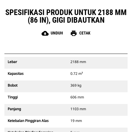
SPESIFIKASI PRODUK UNTUK 2188 MM
(86 IN), GIGI DIBAUTKAN
cloud_download
print
UNDUH
CETAK
Lebar
2188 mm
Kapasitas
0.72 m³
Bobot
369 kg
Tinggi
606 mm
Panjang
1103 mm
Ketebalan Pinggiran Alas
19 mm