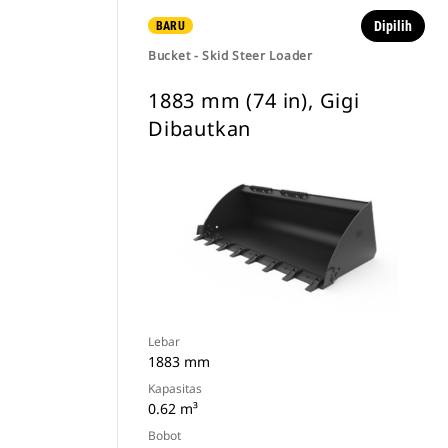
Dipilih
BARU
Bucket - Skid Steer Loader
1883 mm (74 in), Gigi
Dibautkan
Lebar
1883 mm
Kapasitas
0.62 m³
Bobot