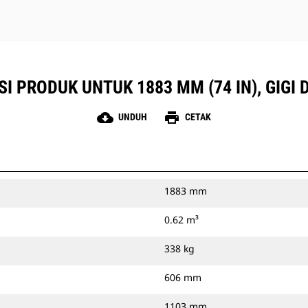
SI PRODUK UNTUK 1883 MM (74 IN), GIGI
cloud_download
print
UNDUH
CETAK
1883 mm
0.62 m³
338 kg
606 mm
1103 mm