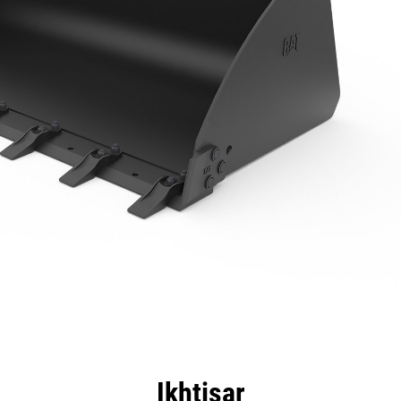
nggulan
Spesifikasi
Peralatan
Tur
Ikhtisar