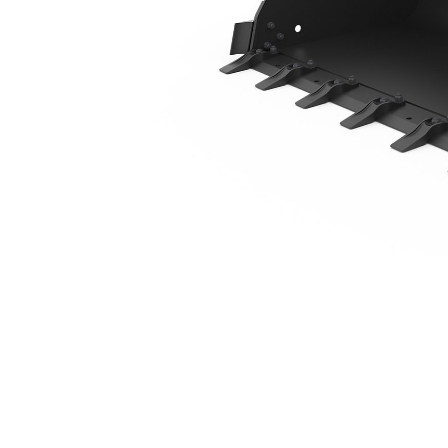
1883 Mm (74 In), Gigi Dibautkan
Keu
Ubah Model