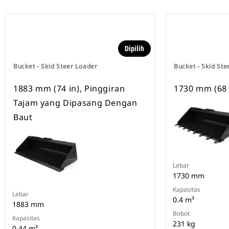
Dipilih
Bucket - Skid Steer Loader
Bucket - Skid Ste
1883 mm (74 in), Pinggiran
1730 mm (68 
Tajam yang Dipasang Dengan
Baut
Lebar
1730 mm
Kapasitas
Lebar
0.4 m³
1883 mm
Bobot
Kapasitas
231 kg
0.44 m³