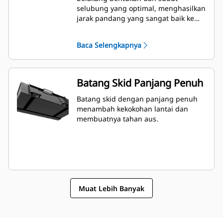
selubung yang optimal, menghasilkan
jarak pandang yang sangat baik ke
pinggiran tajam bagian depan dan
sudut depan, serta menghasilkan
Baca Selengkapnya
pemuatan dan pembuangan yang
sangat baik.
Batang Skid Panjang Penuh
Batang skid dengan panjang penuh
menambah kekokohan lantai dan
membuatnya tahan aus.
Muat Lebih Banyak