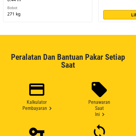
Bobot
271 kg
Li
Peralatan Dan Bantuan Pakar Setiap
Saat
Kalkulator
Penawaran
Pembayaran
Saat
Ini