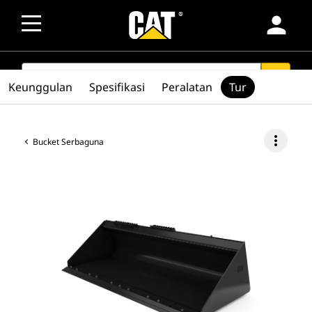
person
SEARCH
search
Keunggulan
Spesifikasi
Peralatan
Tur
more_vert
Bucket Serbaguna