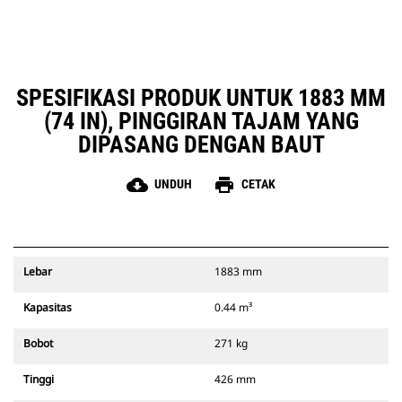
SPESIFIKASI PRODUK UNTUK 1883 MM
(74 IN), PINGGIRAN TAJAM YANG
DIPASANG DENGAN BAUT
cloud_download
print
UNDUH
CETAK
Lebar
1883 mm
Kapasitas
0.44 m³
Bobot
271 kg
Tinggi
426 mm