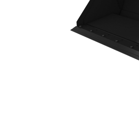
1576 Mm (62 In), Pinggiran Tajam Yang Dipasang Dengan Baut
Keu
Ubah Model