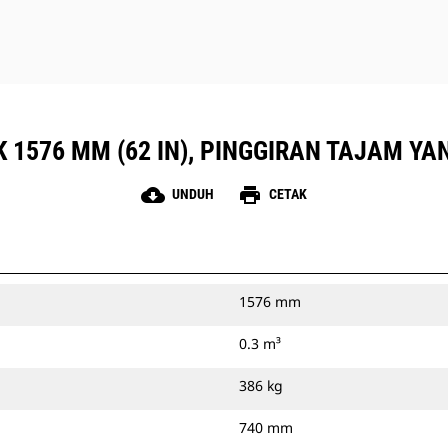
K 1576 MM (62 IN), PINGGIRAN TAJAM Y
cloud_download
print
UNDUH
CETAK
1576 mm
0.3 m³
386 kg
740 mm