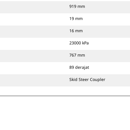
919 mm
19 mm
16 mm
23000 kPa
767 mm
89 derajat
Skid Steer Coupler