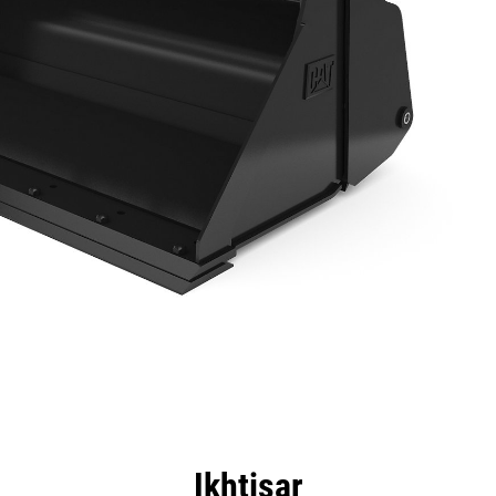
nggulan
Spesifikasi
Peralatan
Tur
Ikhtisar