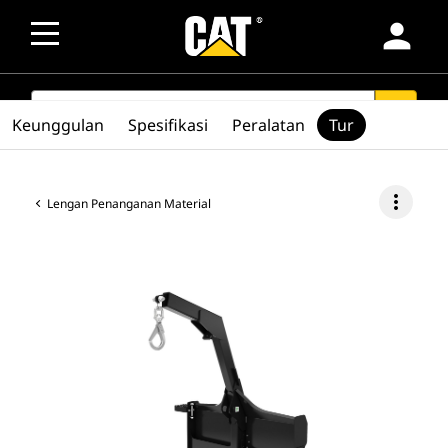
person
SEARCH
search
Keunggulan
Spesifikasi
Peralatan
Tur
more_vert
Lengan Penanganan Material