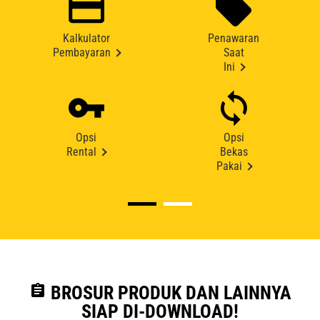
Kalkulator
Penawaran
Pembayaran
Saat
Ini
Opsi
Opsi
Rental
Bekas
Pakai
assignment
BROSUR PRODUK DAN LAINNYA
SIAP DI-DOWNLOAD!