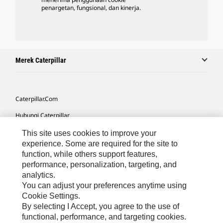
penargetan, fungsional, dan kinerja.
Merek Caterpillar
Caterpillar.com
Hubungi Caterpillar
Preferensi Pemasaran Saya
This site uses cookies to improve your
experience. Some are required for the site to
Peta Situs
function, while others support features,
performance, personalization, targeting, and
Cookie Settings
analytics.
Hukum
You can adjust your preferences anytime using
Cookie Settings.
Privasi
By selecting I Accept, you agree to the use of
functional, performance, and targeting cookies.