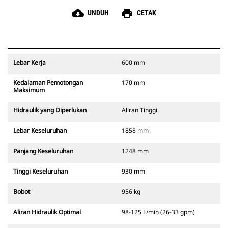
cloud_download
print
UNDUH
CETAK
Lebar Kerja
600 mm
Kedalaman Pemotongan
170 mm
Maksimum
Hidraulik yang Diperlukan
Aliran Tinggi
Lebar Keseluruhan
1858 mm
Panjang Keseluruhan
1248 mm
Tinggi Keseluruhan
930 mm
Bobot
956 kg
Aliran Hidraulik Optimal
98-125 L/min (26-33 gpm)