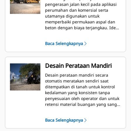
pengerasan jalan kecil pada aplikasi
perumahan dan komersial serta
utamanya digunakan untuk
memperbaiki permukaan aspal dan
beton dengan biaya terjangkau. Ideal
untuk mengatasi ketidaksempurnaan
hasil milling sebelum pelapisan
Baca Selengkapnya
ulang, menyingkirkan lapisan
pengerasan jalan yang rusak,
menyingkirkan strip jalur lalu lintas,
dan berbagai pekerjaan yang
Desain Perataan Mandiri
membatasi penggunaan planer
khusus.
Desain perataan mandiri secara
otomatis meratakan sendiri saat
ditempatkan di tanah untuk kontrol
kedalaman yang konsisten tanpa
penyesuaian oleh operator dan untuk
retensi material buangan yang sangat
baik.
Baca Selengkapnya