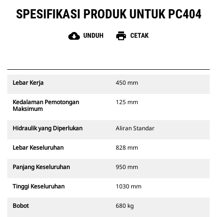
SPESIFIKASI PRODUK UNTUK PC404
cloud_download
print
UNDUH
CETAK
Lebar Kerja
450 mm
Kedalaman Pemotongan
125 mm
Maksimum
Hidraulik yang Diperlukan
Aliran Standar
Lebar Keseluruhan
828 mm
Panjang Keseluruhan
950 mm
Tinggi Keseluruhan
1030 mm
Bobot
680 kg