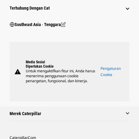
Terhubung Dengan Cat
Southeast Asia ‧ Tenggara
Media Sosial
Diperlukan Cookie
Pengaturan
warning
Untuk mengaktifkan fitur ini, Anda harus
Cookie
menerima penggunaan cookie
penargetan, fungsional, dan kinerja.
Merek Caterpillar
Caterpillar.com