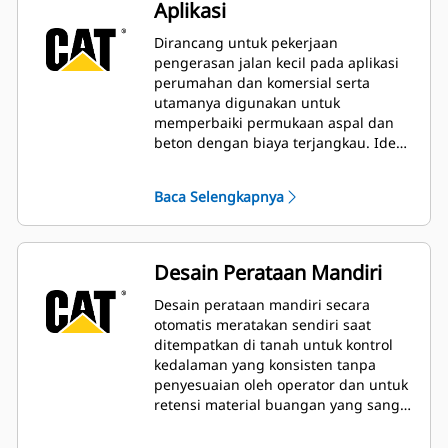
Aplikasi
Dirancang untuk pekerjaan
pengerasan jalan kecil pada aplikasi
perumahan dan komersial serta
utamanya digunakan untuk
memperbaiki permukaan aspal dan
beton dengan biaya terjangkau. Ideal
untuk mengatasi ketidaksempurnaan
hasil milling sebelum pelapisan
Baca Selengkapnya
ulang, menyingkirkan lapisan
pengerasan jalan yang rusak,
menyingkirkan strip jalur lalu lintas,
dan berbagai pekerjaan yang
Desain Perataan Mandiri
membatasi penggunaan planer
khusus.
Desain perataan mandiri secara
otomatis meratakan sendiri saat
ditempatkan di tanah untuk kontrol
kedalaman yang konsisten tanpa
penyesuaian oleh operator dan untuk
retensi material buangan yang sangat
baik.