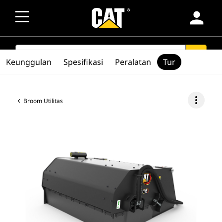
person
SEARCH
search
Keunggulan
Spesifikasi
Peralatan
Tur
more_vert
Broom Utilitas