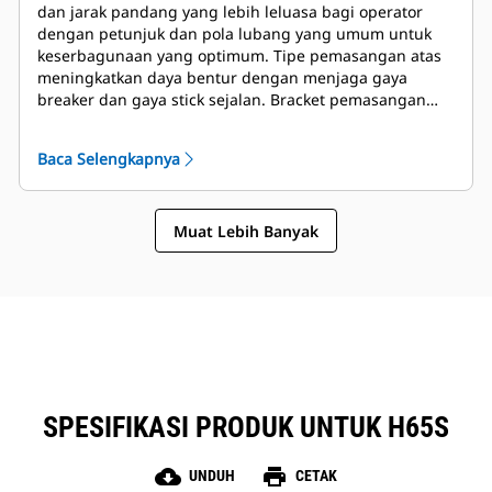
dan jarak pandang yang lebih leluasa bagi operator
dengan petunjuk dan pola lubang yang umum untuk
keserbagunaan yang optimum. Tipe pemasangan atas
meningkatkan daya bentur dengan menjaga gaya
breaker dan gaya stick sejalan. Bracket pemasangan
atas akan mentransfer kembali sedikit tegangan lentuk
dan rekoil ke bagian ujung stick, sehingga mengurangi
Baca Selengkapnya
benturan pada struktur alat berat. Perlengkapan
tambahan untuk bracket pemasangan tersedia untuk
mengakomodasi preferensi pin-on atau coupler.
Muat Lebih Banyak
SPESIFIKASI PRODUK UNTUK H65S
cloud_download
print
UNDUH
CETAK