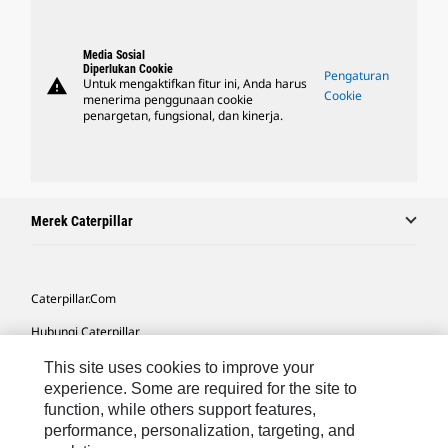
Media Sosial
Diperlukan Cookie
Pengaturan
warning
Untuk mengaktifkan fitur ini, Anda harus
Cookie
menerima penggunaan cookie
penargetan, fungsional, dan kinerja.
Merek Caterpillar
Caterpillar.com
Hubungi Caterpillar
Preferensi Pemasaran Saya
This site uses cookies to improve your
experience. Some are required for the site to
Peta Situs
function, while others support features,
performance, personalization, targeting, and
Cookie Settings