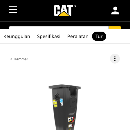
person
SEARCH
search
Keunggulan
Spesifikasi
Peralatan
Tur
more_vert
Hammer