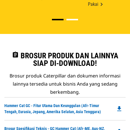
Pakai
assignment
BROSUR PRODUK DAN LAINNYA
SIAP DI-DOWNLOAD!
Brosur produk Caterpillar dan dokumen informasi
lainnya tersedia untuk bisnis Anda yang sedang
berkembang.
Do
Hammer Cat GC - Fitur Utama Dan Keunggulan (Afr-Timur
file_download
P
Tengah, Eurasia, Jepang, Amerika Selatan, Asia Tenggara)
O
in
Do
Brosur Spesifikasi Teknis - GC Hammer Cat (Afr-ME, Aus-NZ,
a