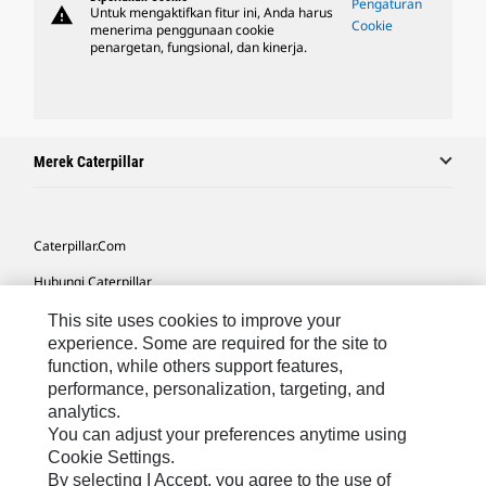
Pengaturan
warning
Untuk mengaktifkan fitur ini, Anda harus
Cookie
menerima penggunaan cookie
penargetan, fungsional, dan kinerja.
Merek Caterpillar
Caterpillar.com
Hubungi Caterpillar
Preferensi Pemasaran Saya
This site uses cookies to improve your
experience. Some are required for the site to
Peta Situs
function, while others support features,
performance, personalization, targeting, and
Cookie Settings
analytics.
Hukum
You can adjust your preferences anytime using
Cookie Settings.
Privasi
By selecting I Accept, you agree to the use of