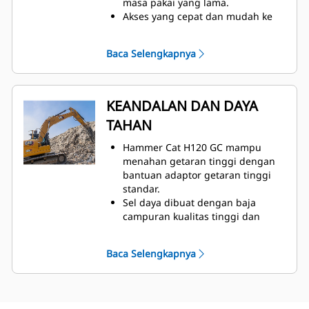
masa pakai yang lama.
Akses yang cepat dan mudah ke
area perawatan membantu
menyederhanakan perawatan
Baca Selengkapnya
hammer.
Pemeriksaan alat harian dan titik
gemuk pelumas dapat diakses dari
permukaan tanah dengan
KEANDALAN DAN DAYA
hammer tetap terpasang pada alat
TAHAN
berat.
Perangkat keras sambungan yang
Hammer Cat H120 GC mampu
diperkuat dan proses
menahan getaran tinggi dengan
pengencangan baut yang mudah
bantuan adaptor getaran tinggi
membantu menciptakan
standar.
sambungan yang kuat dan tahan
Sel daya dibuat dengan baja
lama serta memperpanjang umur
campuran kualitas tinggi dan
hammer.
perlakuan panas dua tahap untuk
membantu meningkatkan daya
Baca Selengkapnya
tahan dan menurunkan biaya
servis.
Komponen hidraulik dilindungi
dari kerusakan di dalam rumah,