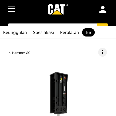
person
SEARCH
search
Keunggulan
Spesifikasi
Peralatan
Tur
more_vert
Hammer GC