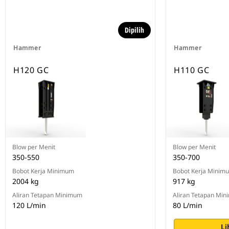
Dipilih
Hammer
Hammer
H120 GC
H110 GC
Blow per Menit
Blow per Menit
350-550
350-700
Bobot Kerja Minimum
Bobot Kerja Minim
2004 kg
917 kg
Aliran Tetapan Minimum
Aliran Tetapan Mi
120 L/min
80 L/min
Li