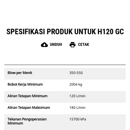
membantu mengurangi waktu
henti di lokasi kerja.
Kit jajaran hammer Cat dengan
perutean oli balik independen
membantu mencegah kontaminasi
SPESIFIKASI PRODUK UNTUK H120 GC
dari sistem hidraulik utama.
cloud_download
print
UNDUH
CETAK
Blow per Menit
350-550
Bobot Kerja Minimum
2004 kg
Aliran Tetapan Minimum
120 L/min
Aliran Tetapan Maksimum
180 L/min
Tekanan Pengoperasian
15700 kPa
Minimum