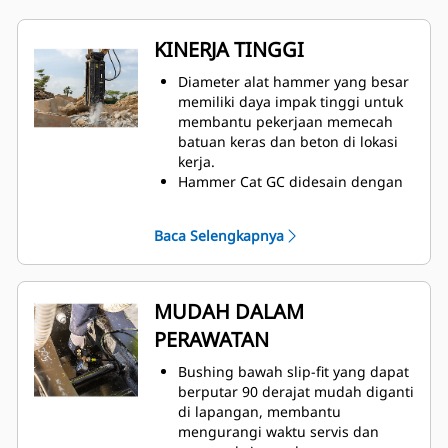
KINERJA TINGGI
Diameter alat hammer yang besar
memiliki daya impak tinggi untuk
membantu pekerjaan memecah
batuan keras dan beton di lokasi
kerja.
Hammer Cat GC didesain dengan
daya impak tinggi dan frekuensi
impak cepat untuk membantu
Baca Selengkapnya
memecah material keras dengan
cepat guna meningkatkan efisiensi
dan produksi.
Hammer Cat GC sepenuhnya diuji
MUDAH DALAM
dan divalidasi dengan alat berat
PERAWATAN
yang sesuai untuk menghasilkan
kinerja dan kompatibilitas yang
Bushing bawah slip-fit yang dapat
lebih baik.
berputar 90 derajat mudah diganti
di lapangan, membantu
mengurangi waktu servis dan