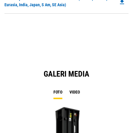
file_download
P
Eurasia, India, Japan, S Am, SE Asia)
N
O
Ta
in
a
N
Ta
GALERI MEDIA
FOTO
VIDEO