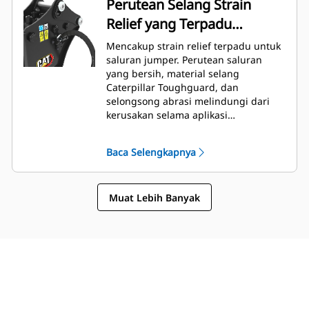
Perutean Selang Strain
Relief yang Terpadu
Dirancang untuk Backhoe
Mencakup strain relief terpadu untuk
Loader
saluran jumper. Perutean saluran
yang bersih, material selang
Caterpillar Toughguard, dan
selongsong abrasi melindungi dari
kerusakan selama aplikasi
pembongkaran atau ketika
dimasukkan saat posisi berjalan.
Baca Selengkapnya
Muat Lebih Banyak