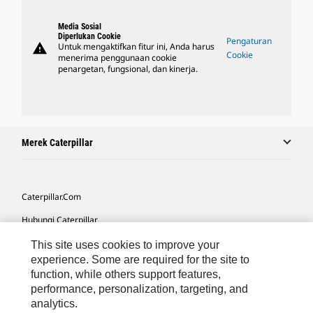
Media Sosial
Diperlukan Cookie
Pengaturan
warning
Untuk mengaktifkan fitur ini, Anda harus
Cookie
menerima penggunaan cookie
penargetan, fungsional, dan kinerja.
Merek Caterpillar
Caterpillar.com
Hubungi Caterpillar
Preferensi Pemasaran Saya
This site uses cookies to improve your
experience. Some are required for the site to
Peta Situs
function, while others support features,
performance, personalization, targeting, and
Cookie Settings
analytics.
Hukum