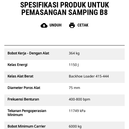
SPESIFIKASI PRODUK UNTUK
PEMASANGAN SAMPING B8
cloud_download
print
UNDUH
CETAK
Bobot Kerja - Dengan Alat
364 kg
Kelas Energi
1150 J
Kelas Alat Berat
Backhoe Loader 415-444
Diameter Poros Alat
75 mm
Frekuensi Benturan
400-800 bpm
Tekanan Pengoperasian
11749 kPa
Minimum
Bobot Minimum Carrier
6000 kg