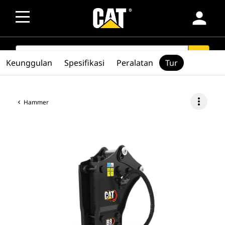
person
SEARCH
search
Keunggulan
Spesifikasi
Peralatan
Tur
more_vert
Hammer