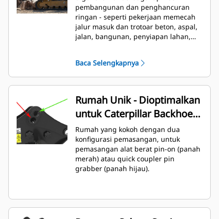
pembangunan dan penghancuran
ringan - seperti pekerjaan memecah
jalur masuk dan trotoar beton, aspal,
jalan, bangunan, penyiapan lahan,
dan pelanskapan, dan memecah
tanah beku untuk perbaikan sarana.
Baca Selengkapnya
Rumah Unik - Dioptimalkan
untuk Caterpillar Backhoe
Loader
Rumah yang kokoh dengan dua
konfigurasi pemasangan, untuk
pemasangan alat berat pin-on (panah
merah) atau quick coupler pin
grabber (panah hijau).