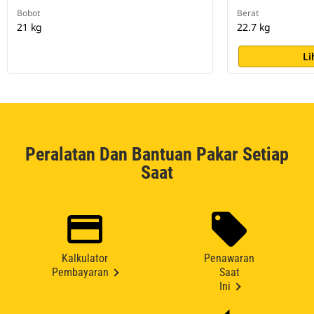
Bobot
Berat
21 kg
22.7 kg
Li
Peralatan Dan Bantuan Pakar Setiap
Saat
Kalkulator
Penawaran
Pembayaran
Saat
Ini