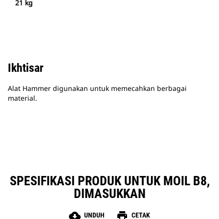
21 kg
Ikhtisar
Alat Hammer digunakan untuk memecahkan berbagai
material.
SPESIFIKASI PRODUK UNTUK MOIL B8,
DIMASUKKAN
cloud_download
print
UNDUH
CETAK