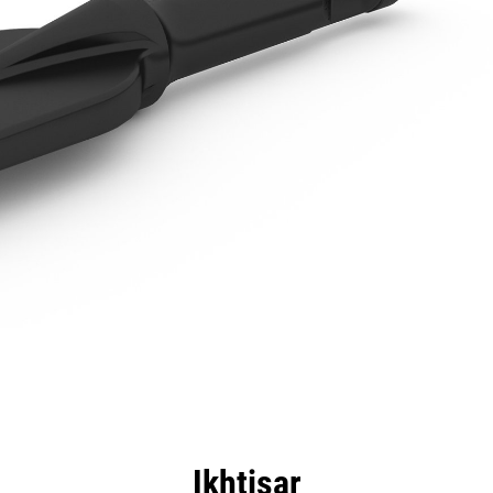
nggulan
Spesifikasi
Peralatan
Tur
Ikhtisar