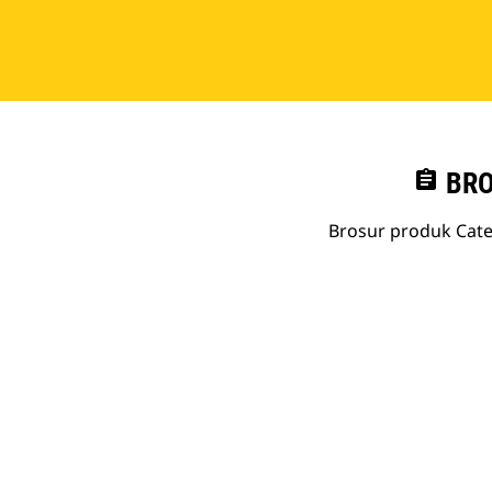
assignment
BRO
Brosur produk Cate