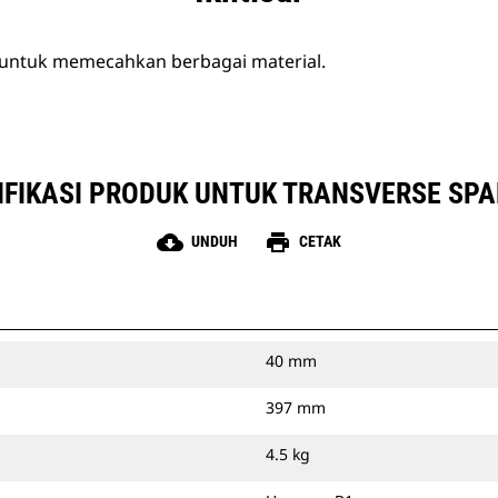
untuk memecahkan berbagai material.
IFIKASI PRODUK UNTUK TRANSVERSE SPA
cloud_download
print
UNDUH
CETAK
40 mm
397 mm
4.5 kg