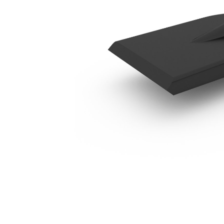
Transverse Spade B1
Keu
Ubah Model