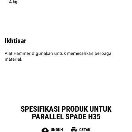
4 kg
Ikhtisar
Alat Hammer digunakan untuk memecahkan berbagai
material.
SPESIFIKASI PRODUK UNTUK
PARALLEL SPADE H35
cloud_download
print
UNDUH
CETAK