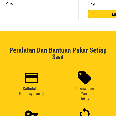
4 kg
4 kg
Li
Peralatan Dan Bantuan Pakar Setiap
Saat
Kalkulator
Penawaran
Pembayaran
Saat
Ini