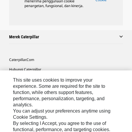
menerima penggunaan cookie
penargetan, fungsional, dan kinerja.
Merek Caterpillar
Caterpillar.com
Hubungi Caterpillar
Preferensi Pemasaran Saya
This site uses cookies to improve your
experience. Some are required for the site to
Peta Situs
function, while others support features,
performance, personalization, targeting, and
Cookie Settings
analytics.
Hukum
You can adjust your preferences anytime using
Cookie Settings.
Privasi
By selecting I Accept, you agree to the use of
functional, performance, and targeting cookies.