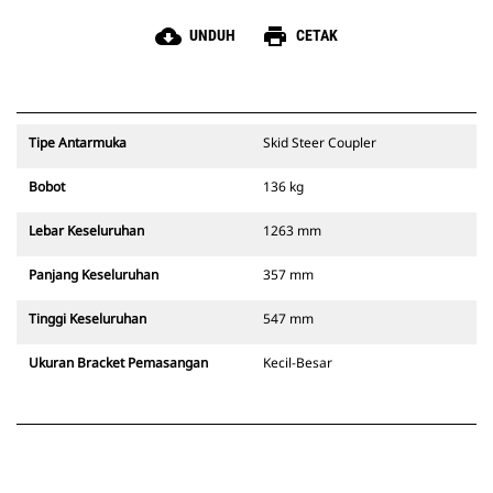
cloud_download
print
UNDUH
CETAK
Tipe Antarmuka
Skid Steer Coupler
Bobot
136 kg
Lebar Keseluruhan
1263 mm
Panjang Keseluruhan
357 mm
Tinggi Keseluruhan
547 mm
Ukuran Bracket Pemasangan
Kecil-Besar