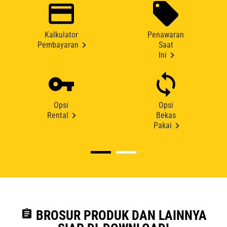
Kalkulator
Penawaran
Pembayaran
Saat
Ini
Opsi
Opsi
Rental
Bekas
Pakai
assignment
BROSUR PRODUK DAN LAINNYA