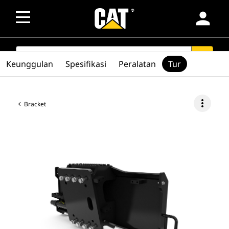
person
SEARCH
search
Keunggulan
Spesifikasi
Peralatan
Tur
more_vert
Bracket