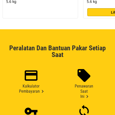
5.6 kg
5.6 kg
Li
Peralatan Dan Bantuan Pakar Setiap
Saat
Kalkulator
Penawaran
Pembayaran
Saat
Ini