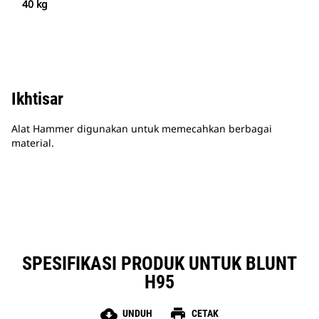
40 kg
Ikhtisar
Alat Hammer digunakan untuk memecahkan berbagai
material.
SPESIFIKASI PRODUK UNTUK BLUNT
H95
cloud_download
print
UNDUH
CETAK