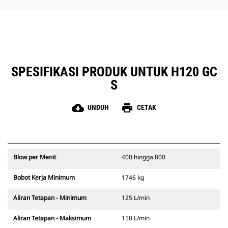
Akses yang cepat dan mudah ke
area perawatan membantu
menyederhanakan perawatan
hammer.
SPESIFIKASI PRODUK UNTUK H120 GC
S
cloud_download
print
UNDUH
CETAK
Blow per Menit
400 hingga 800
Bobot Kerja Minimum
1746 kg
Aliran Tetapan - Minimum
125 L/min
Aliran Tetapan - Maksimum
150 L/min