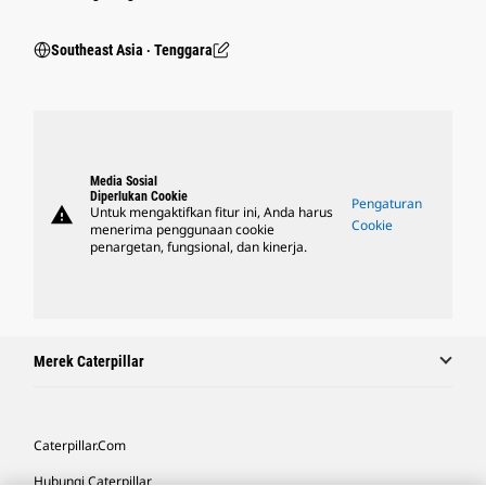
Southeast Asia ‧ Tenggara
Media Sosial
Diperlukan Cookie
Pengaturan
warning
Untuk mengaktifkan fitur ini, Anda harus
Cookie
menerima penggunaan cookie
penargetan, fungsional, dan kinerja.
Merek Caterpillar
Caterpillar.com
Hubungi Caterpillar