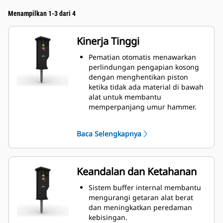
Menampilkan 1-3 dari 4
Kinerja Tinggi
Pematian otomatis menawarkan
perlindungan pengapian kosong
dengan menghentikan piston
ketika tidak ada material di bawah
alat untuk membantu
memperpanjang umur hammer.
Sesuaikan kecepatan piston secara
manual dengan memilih antara
Baca Selengkapnya
kecepatan piston tinggi atau daya
maksimum untuk membantu
meningkatkan efisiensi dan
produksi di lokasi kerja.
Keandalan dan Ketahanan
Fitur peredam suara standar
memungkinkan Anda
Sistem buffer internal membantu
menggunakan hammer GC S di
mengurangi getaran alat berat
lokasi kerja dengan area sensitif
dan meningkatkan peredaman
suara seperti lingkungan
kebisingan.