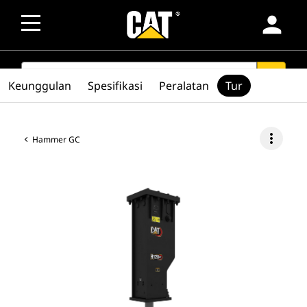
person
SEARCH
search
Keunggulan
Spesifikasi
Peralatan
Tur
more_vert
Hammer GC