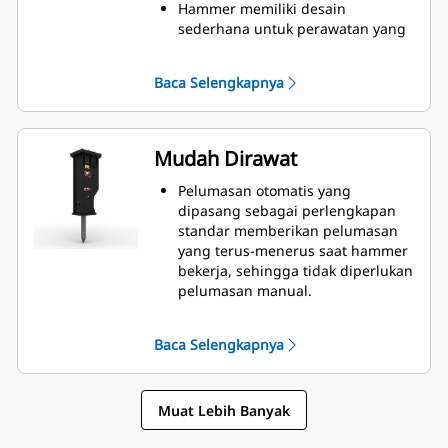
perumahan atau di dekat rumah
Hammer memiliki desain
sakit yang menerapkan peraturan
sederhana untuk perawatan yang
kebisingan.
mudah dan rekondisi yang lebih
cepat untuk membantu
Baca Selengkapnya
mengurangi biaya kepemilikan
dan pengoperasian.
Komponen hidraulik penting
dilindungi dari kerusakan di
Mudah Dirawat
dalam rumah, membantu
mengurangi waktu henti di lokasi
Pelumasan otomatis yang
kerja.
dipasang sebagai perlengkapan
standar memberikan pelumasan
yang terus-menerus saat hammer
bekerja, sehingga tidak diperlukan
pelumasan manual.
Bushing bawah slip-fit yang
mudah diganti di lapangan,
Baca Selengkapnya
membantu mengurangi waktu
servis.
Verifikasi pengisian gas hammer
Muat Lebih Banyak
tanpa melepaskannya dari alat
berat Anda.