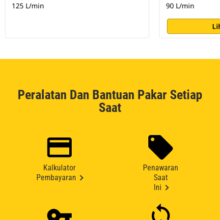
125 L/min
90 L/min
Li
Peralatan Dan Bantuan Pakar Setiap
Saat
Kalkulator
Penawaran
Pembayaran
Saat
Ini