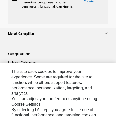
Cookie
menerima penggunaan cookie
penargetan, fungsional, dan kinerja.
Merek Caterpillar
Caterpillar.com
Hubungi Caterpillar
Preferensi Pemasaran Saya
This site uses cookies to improve your
experience. Some are required for the site to
Peta Situs
function, while others support features,
performance, personalization, targeting, and
Cookie Settings
analytics.
Hukum
You can adjust your preferences anytime using
Cookie Settings.
Privasi
By selecting I Accept, you agree to the use of
functional, performance, and targeting cookies.