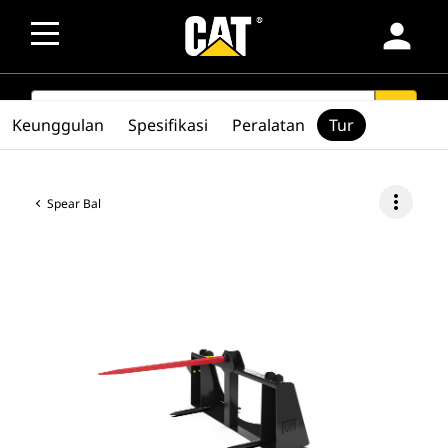
person
SEARCH
search
Keunggulan
Spesifikasi
Peralatan
Tur
more_vert
Spear Bal