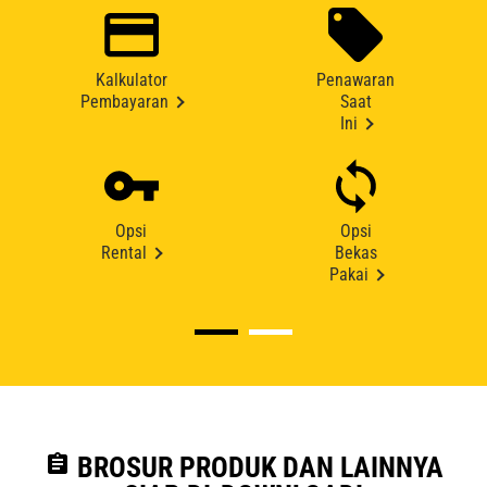
Kalkulator
Penawaran
Pembayaran
Saat
Ini
Opsi
Opsi
Rental
Bekas
Pakai
assignment
BROSUR PRODUK DAN LAINNYA