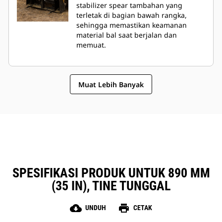
stabilizer spear tambahan yang
terletak di bagian bawah rangka,
sehingga memastikan keamanan
material bal saat berjalan dan
memuat.
Muat Lebih Banyak
SPESIFIKASI PRODUK UNTUK 890 MM
(35 IN), TINE TUNGGAL
cloud_download
print
UNDUH
CETAK