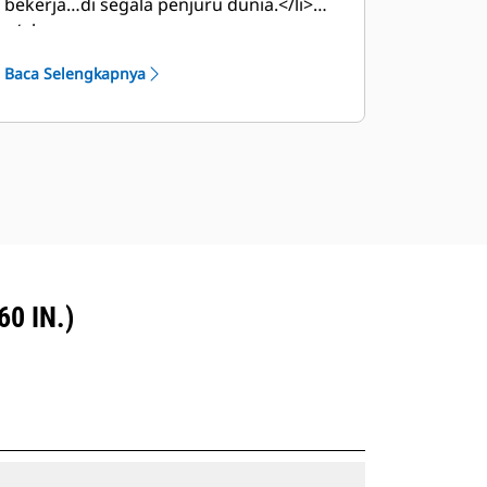
bekerja…di segala penjuru dunia.</li>
</ul>
Baca Selengkapnya
0 IN.)