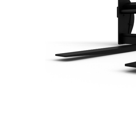
Fusion 1524 Mm (60 In.)
Keu
Ubah Model