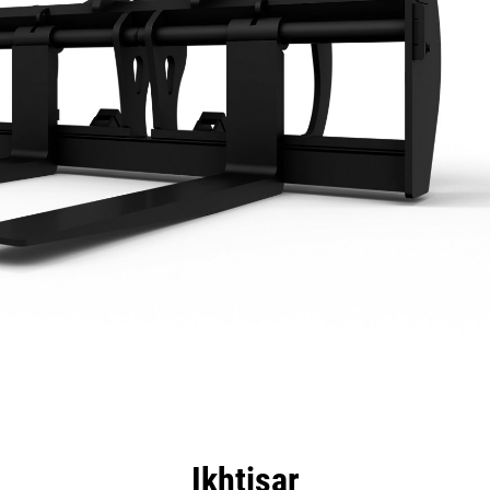
nggulan
Spesifikasi
Peralatan
Tur
Ikhtisar