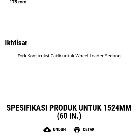
178 mm
Ikhtisar
Fork Konstruksi Cat® untuk Wheel Loader Sedang
SPESIFIKASI PRODUK UNTUK 1524MM
(60 IN.)
cloud_download
print
UNDUH
CETAK