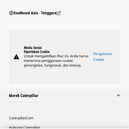
Southeast Asia ‧ Tenggara
Media Sosial
Diperlukan Cookie
Pengaturan
warning
Untuk mengaktifkan fitur ini, Anda harus
Cookie
menerima penggunaan cookie
penargetan, fungsional, dan kinerja.
Merek Caterpillar
Caterpillar.com
Hubungi Caterpillar