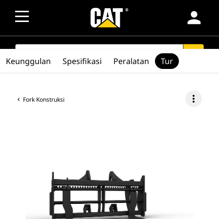
person
SEARCH
search
Keunggulan
Spesifikasi
Peralatan
Tur
more_vert
Fork Konstruksi