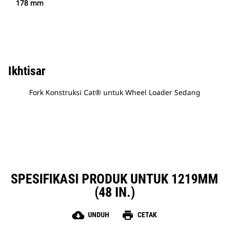
178 mm
Ikhtisar
Fork Konstruksi Cat® untuk Wheel Loader Sedang
SPESIFIKASI PRODUK UNTUK 1219MM
(48 IN.)
cloud_download
print
UNDUH
CETAK