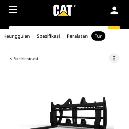
person
SEARCH
search
Keunggulan
Spesifikasi
Peralatan
Tur
more_vert
Fork Konstruksi