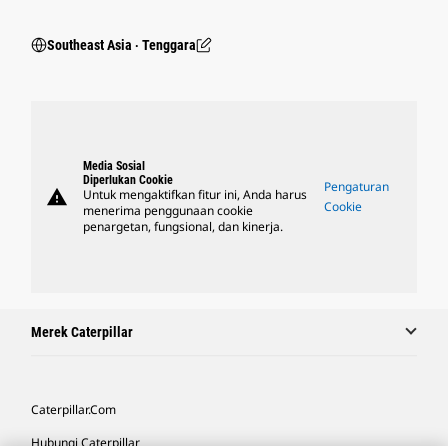
Southeast Asia ‧ Tenggara
Media Sosial
Diperlukan Cookie
Pengaturan
warning
Untuk mengaktifkan fitur ini, Anda harus
Cookie
menerima penggunaan cookie
penargetan, fungsional, dan kinerja.
Merek Caterpillar
Caterpillar.com
Hubungi Caterpillar