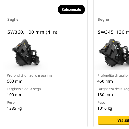
Selezionato
Seghe
Seghe
SW360, 100 mm (4 in)
SW345, 130 m
Profondità di taglio massima
Profondità di tagli
600 mm
450 mm
Larghezza della sega
Larghezza della se
100 mm
130 mm
Peso
Peso
1335 kg
1016 kg
Visual