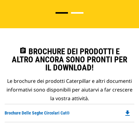
assignment
BROCHURE DEI PRODOTTI E
ALTRO ANCORA SONO PRONTI PER
IL DOWNLOAD!
Le brochure dei prodotti Caterpillar e altri documenti
informativi sono disponibili per aiutarvi a far crescere
la vostra attività.
file_download
Do
Brochure Delle Seghe Circolari Cat®
P
O
in
a