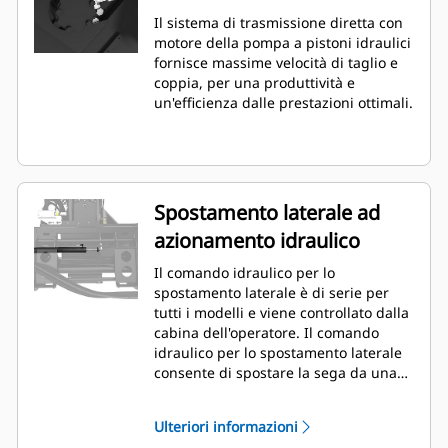
Il sistema di trasmissione diretta con
motore della pompa a pistoni idraulici
fornisce massime velocità di taglio e
coppia, per una produttività e
un'efficienza dalle prestazioni ottimali.
Spostamento laterale ad
azionamento idraulico
Il comando idraulico per lo
spostamento laterale è di serie per
tutti i modelli e viene controllato dalla
cabina dell'operatore. Il comando
idraulico per lo spostamento laterale
consente di spostare la sega da una
posizione centrale all'estremità destra.
Ciò permette un taglio di precisione a
Ulteriori informazioni
bordo marciapiede, in prossimità di