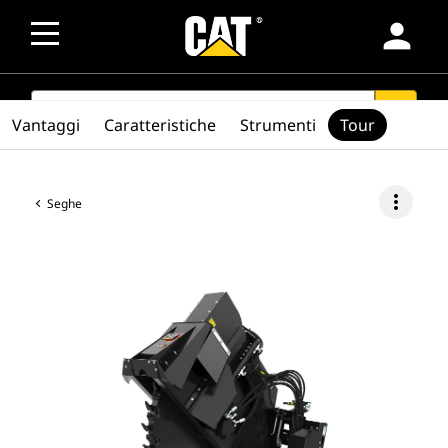
person
SEARCH
search
Vantaggi
Caratteristiche
Strumenti
Tour
more_vert
Seghe