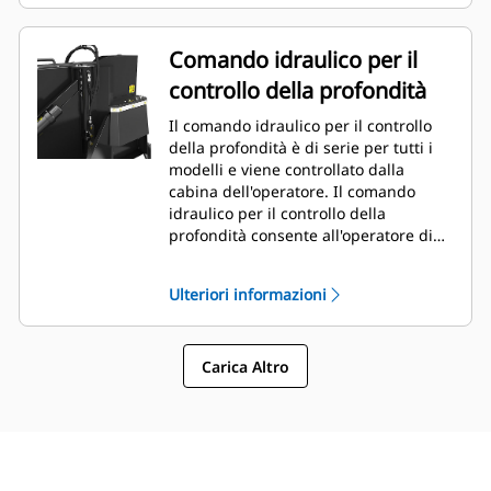
pareti e ostacoli simili, senza dover
riposizionare la macchina.
Comando idraulico per il
controllo della profondità
Il comando idraulico per il controllo
della profondità è di serie per tutti i
modelli e viene controllato dalla
cabina dell'operatore. Il comando
idraulico per il controllo della
profondità consente all'operatore di
regolare la profondità di taglio in
tempo reale dalla cabina per adattarsi
Ulteriori informazioni
rapidamente al lavoro corrente, se
necessario.
Carica Altro