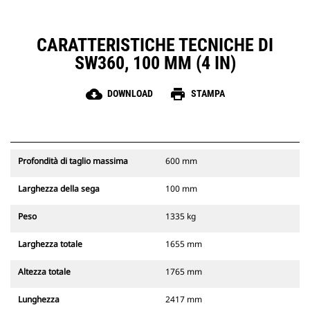
CARATTERISTICHE TECNICHE DI
SW360, 100 MM (4 IN)
cloud_download
print
DOWNLOAD
STAMPA
Profondità di taglio massima
600 mm
Larghezza della sega
100 mm
Peso
1335 kg
Larghezza totale
1655 mm
Altezza totale
1765 mm
Lunghezza
2417 mm