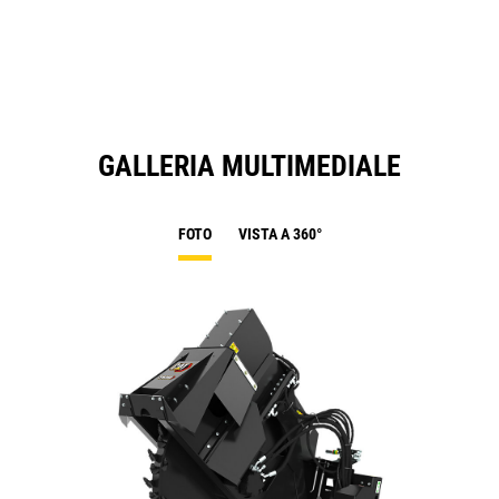
N
Ta
GALLERIA MULTIMEDIALE
FOTO
VISTA A 360°