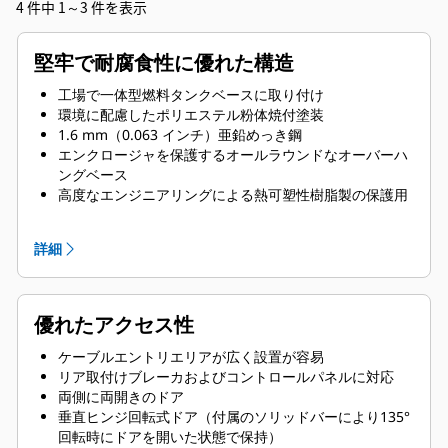
4 件中 1～3 件を表示
堅牢で耐腐食性に優れた構造
工場で一体型燃料タンクベースに取り付け
環境に配慮したポリエステル粉体焼付塗装
1.6 mm（0.063 インチ）亜鉛めっき鋼
エンクロージャを保護するオールラウンドなオーバーハ
ングベース
高度なエンジニアリングによる熱可塑性樹脂製の保護用
コーナーポスト
一体型リフティングフレーム
詳細
圧縮ドアラッチによる強固なドアシール
亜鉛めっきまたは黒色コーティングを施したステンレス
スチールファスナ
スーパークリティカル排気サイレンスシステムを内部に
優れたアクセス性
搭載
ケーブルエントリエリアが広く設置が容易
リア取付けブレーカおよびコントロールパネルに対応
両側に両開きのドア
垂直ヒンジ回転式ドア（付属のソリッドバーにより135°
回転時にドアを開いた状態で保持）