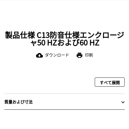
製品仕様 C13防音仕様エンクロージ
ャ50 HZおよび60 HZ
ダウンロード
印刷
cloud_download
print
すべて展開
質量および寸法