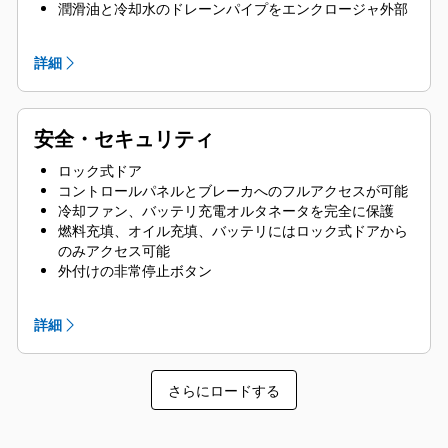
潤滑油と冷却水のドレーンパイプをエンクロージャ外部
に備え、ドレーンバルブを終端
ラジエータフィルカバー
詳細
安全・セキュリティ
ロック式ドア
コントロールパネルとブレーカへのフルアクセスが可能
冷却ファン、バッテリ充電オルタネータを完全に保護
燃料充填、オイル充填、バッテリにはロック式ドアから
のみアクセス可能
外付けの非常停止ボタン
スプレッダバーによるリフティングに対応した設計によ
り安全性を確保
詳細
コントロールパネル表示ウィンドウ
スタブアップエリアは防鼠仕様
さらにロードする