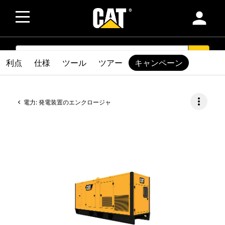
person
SEARCH
search
利点
仕様
ツール
ツアー
キャンペーン
more_vert
電力: 発電装置のエンクロージャ