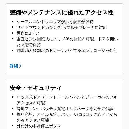
整備やメンテナンスに優れたアクセス性
ケーブルエントリエリアが広く設置が容易
サイドマウントのシングル/マルチブレーカに対応
両側に3ドア
垂直ヒンジ回転式により180°の回転が可能、ドアを開い
た状態で保持
潤滑油と冷却水のドレーンパイプをエンクロージャ外部
に装備
ラジエータフィルカバー
詳細
安全・セキュリティ
ロック式ドア（コントロールパネルとブレーカへのフル
アクセスが可能）
冷却ファン、バッテリ充電オルタネータを完全に保護
燃料充填、オイル充填、バッテリにはロック式ドアから
のみアクセス可能
外付けの非常停止ボタン