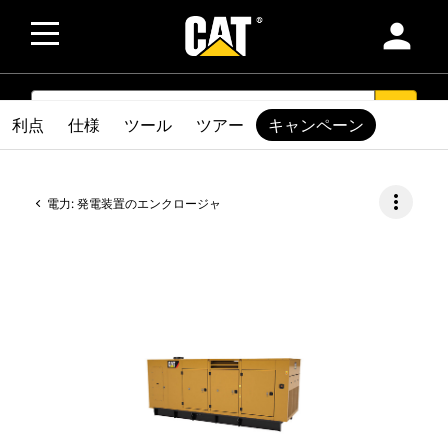
person
SEARCH
search
利点
仕様
ツール
ツアー
キャンペーン
more_vert
電力: 発電装置のエンクロージャ