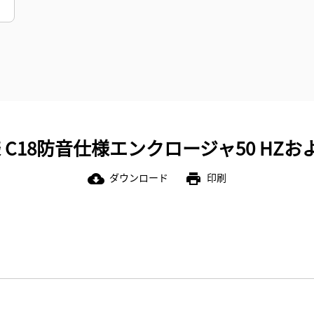
C18防音仕様エンクロージャ50 HZおよ
ダウンロード
印刷
cloud_download
print