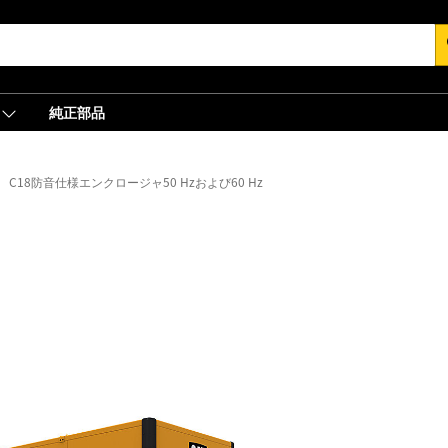
s
純正部品
C18防音仕様エンクロージャ50 Hzおよび60 Hz