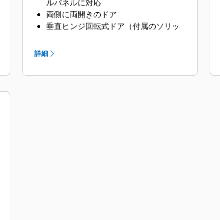
ルパネルに対応
両側に両開きのドア
垂直ヒンジ回転式ドア（付属のソリッ
ドバーにより135°回転時にドアを開い
た状態で保持）
詳細
潤滑油と冷却水のドレーンパイプをエ
ンクロージャ外部に備え、ドレーンバ
ルブを終端
ラジエータフィルカバー