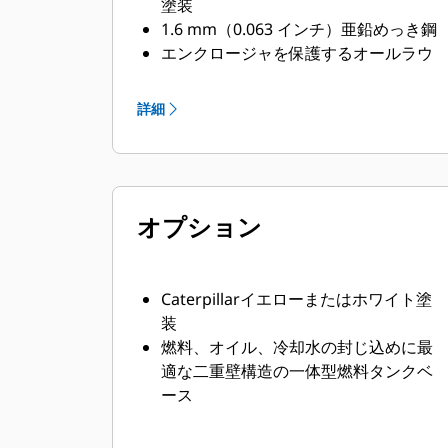
塗装
1.6 mm（0.063 インチ）亜鉛めっき鋼
エンクロージャを保護するオールラウ
ンドなオーバーハングベース
高度なエンジニアリングによる熱可塑
詳細
性樹脂製の保護用コーナーポスト
圧縮ドアラッチによる強固なドアシー
ル
亜鉛めっきまたは黒色コーティングを
オプション
施したステンレススチールファスナ
スーパークリティカル排気サイレンス
システムを内部に搭載
Caterpillarイエローまたはホワイト塗
装
燃料、オイル、冷却水の封じ込めに最
適な二重壁構造の一体型燃料タンクベ
ース