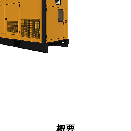
点
仕様
ツール
ツアー
キャンペーン
概要