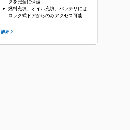
タを完全に保護
燃料充填、オイル充填、バッテリには
ロック式ドアからのみアクセス可能
外付けの非常停止ボタン
スプレッダバーによるリフティングに
詳細
対応した設計により安全性を確保
コントロールパネル表示ウィンドウ
スタブアップエリアは防鼠仕様