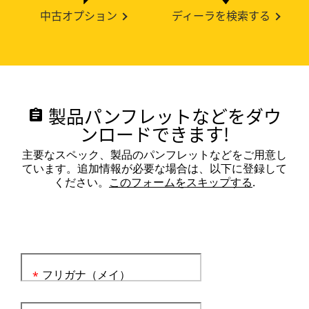
中古オプション
ディーラを検索する
製品パンフレットなどをダウ
assignment
ンロードできます!
主要なスペック、製品のパンフレットなどをご用意し
ています。追加情報が必要な場合は、以下に登録して
ください。
このフォームをスキップする
.
フリガナ（メイ）
*