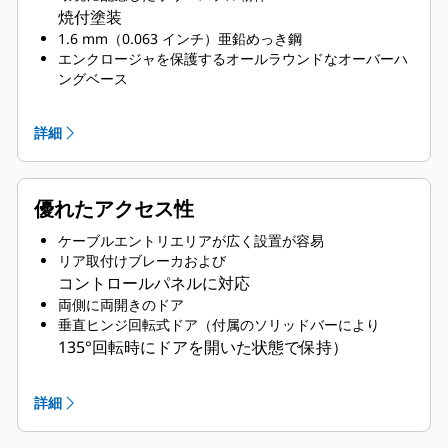
焼付塗装
1.6 mm（0.063 インチ）亜鉛めっき鋼
エンクロージャを保護するオールラウンドなオーバーハ
ングベース
高度なエンジニアリングによる熱可塑性樹脂製の
保護用コーナーポスト
詳細
圧縮ドアラッチによる強固なドアシール
亜鉛めっきまたは黒色コーティングを施したステンレス
スチール
ファスナ
優れたアクセス性
住宅街用排気サイレンスシステムを内部に搭載
ケーブルエントリエリアが広く設置が容易
リア取付けブレーカおよび
コントロールパネルに対応
両側に両開きのドア
垂直ヒンジ回転式ドア（付属のソリッドバーにより
135°回転時にドアを開いた状態で保持）
潤滑油と冷却水のドレーンパイプを
エンクロージャ外部に備え、ドレーンバルブを終
詳細
端
ラジエータフィルカバー