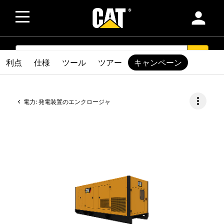
person
SEARCH
search
利点
仕様
ツール
ツアー
キャンペーン
more_vert
電力: 発電装置のエンクロージャ