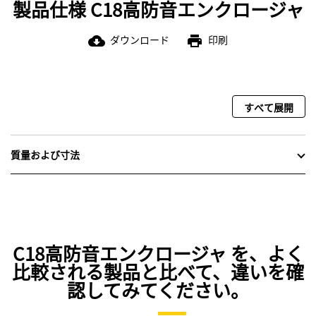
製品仕様 C18高防音エンクロージャ
ダウンロード
印刷
cloud_download
print
すべて展開
質量および寸法
C18高防音エンクロージャ を、よく
比較される製品と比べて、違いを確
認してみてください。