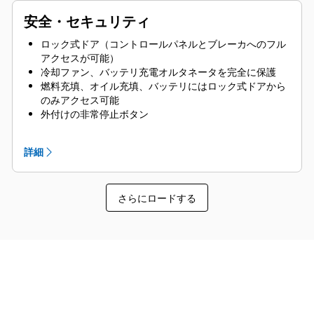
安全・セキュリティ
ロック式ドア（コントロールパネルとブレーカへのフル
アクセスが可能）
冷却ファン、バッテリ充電オルタネータを完全に保護
燃料充填、オイル充填、バッテリにはロック式ドアから
のみアクセス可能
外付けの非常停止ボタン
スプレッダバーによるリフティングに対応した設計によ
り安全性を確保
詳細
コントロールパネル表示ウィンドウ
スタブアップエリアは防鼠仕様
さらにロードする