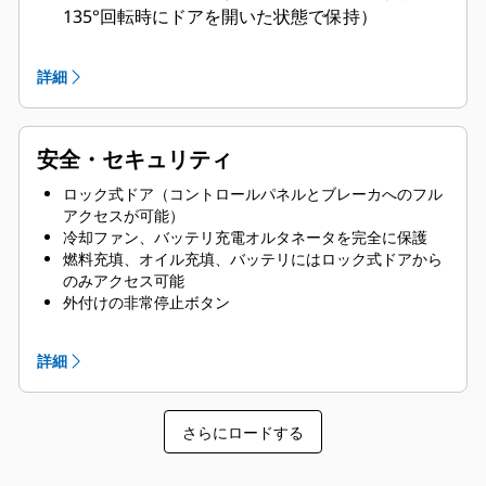
135°回転時にドアを開いた状態で保持）
潤滑油と冷却水のドレーンパイプを
エンクロージャ外部に備え、ドレーンバルブを終
詳細
端
ラジエータフィルカバー
安全・セキュリティ
ロック式ドア（コントロールパネルとブレーカへのフル
アクセスが可能）
冷却ファン、バッテリ充電オルタネータを完全に保護
燃料充填、オイル充填、バッテリにはロック式ドアから
のみアクセス可能
外付けの非常停止ボタン
スプレッダバーによるリフティングに対応した設計によ
り安全性を確保
詳細
コントロールパネル表示ウィンドウ
スタブアップエリアは防鼠仕様
さらにロードする