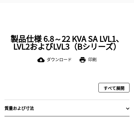
製品仕様 6.8～22 KVA SA LVL1、
LVL2およびLVL3（Bシリーズ）
ダウンロード
印刷
cloud_download
print
すべて展開
質量および寸法