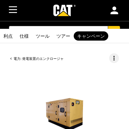
person
SEARCH
search
利点
仕様
ツール
ツアー
キャンペーン
more_vert
電力: 発電装置のエンクロージャ