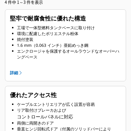
4 件中 1～3 件を表示
堅牢で耐腐食性に優れた構造
工場で一体型燃料タンクベースに取り付け
環境に配慮したポリエステル粉体
焼付塗装
1.6 mm（0.063 インチ）亜鉛めっき鋼
エンクロージャを保護するオールラウンドなオーバーハ
ングベース
高度なエンジニアリングによる熱可塑性樹脂製の保護用
コーナーポスト
詳細
圧縮ドアラッチによる強固なドアシール
亜鉛めっきまたは黒色コーティングを施したステンレス
スチール
ファスナ
優れたアクセス性
住宅街用排気サイレンスシステムを内部に搭載
ケーブルエントリエリアが広く設置が容易
リア取付けブレーカおよび
コントロールパネルに対応
両側に両開きのドア
垂直ヒンジ回転式ドア（付属のソリッドバーにより