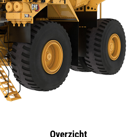
ificaties
technologie
Productdownloads
Rondl
Overzicht