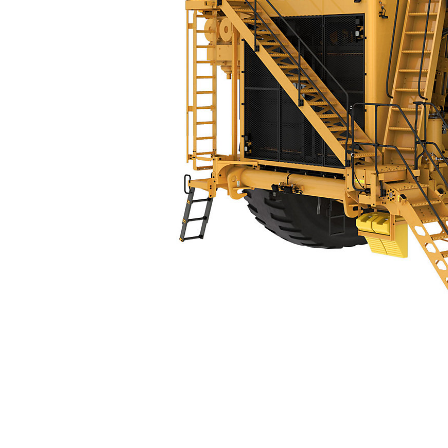
798 AC
Spec
Model wijzigen