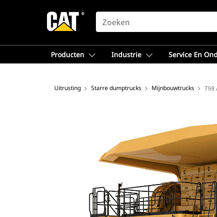
SEARCH
Producten
Industrie
Service En On
Uitrusting
Starre dumptrucks
Mijnbouwtrucks
798 