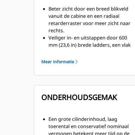
Beter zicht door een breed blikveld
vanuit de cabine en een radiaal
retarderraster voor meer zicht naar
rechts.
Veiliger in- en uitstappen door 600
mm (23,6 in) brede ladders, een vlak
platform, stootranden en optionele
elektrische trap.
Meer informatie
Vertrouwenwekkende functies, zoals
anti-terugrol, traction-control,
achteruitblokkering, automatische
retarderregeling en een
ONDERHOUDSGEMAK
portiersensor die waarschuwt voor
de parkeerrem.
Geheel dynamische retarder door
een compact radiaal raster,
Een grote cilinderinhoud, laag
ondersteund door de beproefde
toerental en conservatief nominaal
oliegekoelde Caterpillar remmen
vermogen betekent meer tijd op de