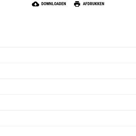
cloud_download
print
DOWNLOADEN
AFDRUKKEN