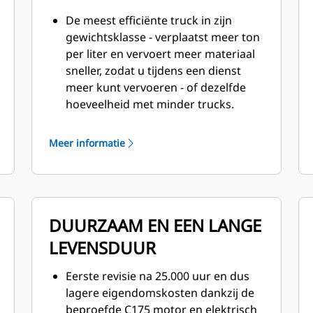
De meest efficiënte truck in zijn
gewichtsklasse - verplaatst meer ton
per liter en vervoert meer materiaal
sneller, zodat u tijdens een dienst
meer kunt vervoeren - of dezelfde
hoeveelheid met minder trucks.
Leverbaar met meer vermogen om
de productiviteit in diepere mijnen te
Meer informatie
verhogen en met een elektronisch
selecteerbare vermogensreductie
om de 798 beter op gemengde fleets
af te stemmen.
DUURZAAM EN EEN LANGE
Gebruiksgemak en lagere kosten
door de verregaande integratie van
LEVENSDUUR
Cat motor, AC-aandrijfsysteem,
hydrauliek en regelingen.
Eerste revisie na 25.000 uur en dus
End-to-end zichtbaarheid van alle
lagere eigendomskosten dankzij de
truckparameters voor de lager
beproefde C175 motor en elektrisch