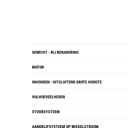
op maaiveldhoogte
Verlengd olieverversingsinterval (tot
driemaal langer) bij standaard
motoruitrusting met o.a. een
centrifugaaloliefilter (COF) en
zelfreinigend filter (SCF).
GEWICHT - BIJ BENADERING
MOTOR
INHOUDEN - UITSLUITEND GROTE HOOGTE
VULHOEVEELHEDEN
STUURSYSTEEM
AANDRIJFSYSTEEM OP WISSELSTROOM