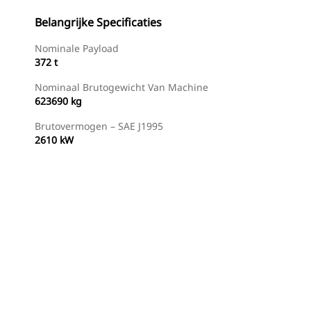
Belangrijke Specificaties
Nominale Payload
372 t
Nominaal Brutogewicht Van Machine
623690 kg
Brutovermogen – SAE J1995
2610 kW
eiding
Dealer Zoeken
Prijsopgave Aanvragen