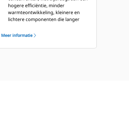
hogere efficiëntie, minder
warmteontwikkeling, kleinere en
lichtere componenten die langer
meegaan.
Radiaal retarderraster met AC-
Meer informatie
elektromotor, dat geen regulier
onderhoud behoeft en stiller en
lichter is dan doosvormige
retarderrasters.
Geavanceerde hoogvolt-IGBT's voor
de maximale efficiëntie van het AC-
aandrijfsysteem; dubbel gelagerde
borstelloze dynamo met lange
levensduur en minder onderhoud;
montage zonder shims.
AC-aandrijving met dynamische
retarder voor een continu
remvermogen; AC-elektromotor die