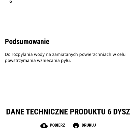
6
Podsumowanie
Do rozpylania wody na zamiatanych powierzchniach w celu
powstrzymania wzniecania pyłu.
DANE TECHNICZNE PRODUKTU 6 DYSZ
cloud_download
print
POBIERZ
DRUKUJ