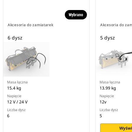
Wybrano
Akcesoria do zamiatarek
Akcesoria do zam
6 dysz
5 dysz
Masa łączna
Masa łączna
15.4 kg
13.99 kg
Napięcie
Napięcie
12 V / 24 V
12v
Liczba dysz
Liczba dysz
6
5
Wyświ