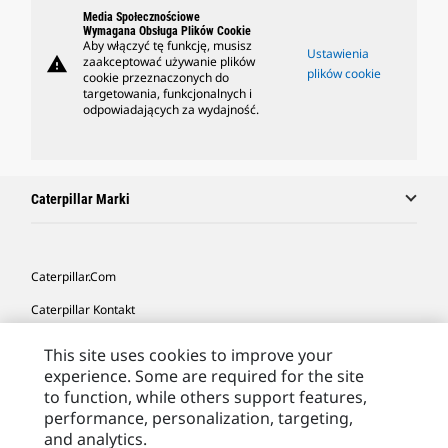
Media Społecznościowe
Wymagana Obsługa Plików Cookie
Aby włączyć tę funkcję, musisz
Ustawienia
warning
zaakceptować używanie plików
plików cookie
cookie przeznaczonych do
targetowania, funkcjonalnych i
odpowiadających za wydajność.
Caterpillar Marki
Caterpillar.com
Caterpillar Kontakt
Caterpillar Kontakt
This site uses cookies to improve your
experience. Some are required for the site
Moje Preferencje Marketingowe
to function, while others support features,
Site Map
performance, personalization, targeting,
and analytics.
Cookie Settings