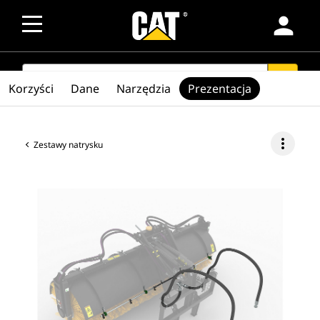
person
SEARCH
search
Korzyści
Dane
Narzędzia
Prezentacja
more_vert
Zestawy natrysku