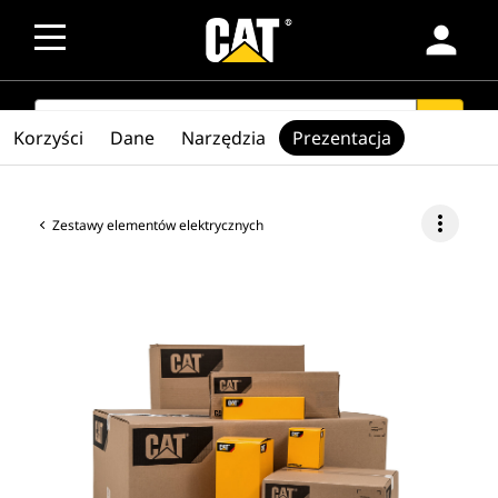
person
SEARCH
search
Korzyści
Dane
Narzędzia
Prezentacja
more_vert
Zestawy elementów elektrycznych