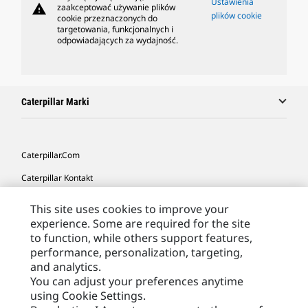
Ustawienia
warning
zaakceptować używanie plików
plików cookie
cookie przeznaczonych do
targetowania, funkcjonalnych i
odpowiadających za wydajność.
Caterpillar Marki
Caterpillar.com
Caterpillar Kontakt
Caterpillar Kontakt
This site uses cookies to improve your
experience. Some are required for the site
Moje Preferencje Marketingowe
to function, while others support features,
Site Map
performance, personalization, targeting,
and analytics.
Cookie Settings
You can adjust your preferences anytime
Legal
using Cookie Settings.