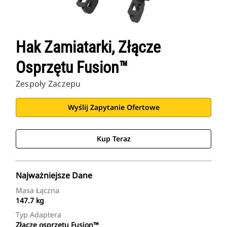
Hak Zamiatarki, Złącze
Osprzętu Fusion™
Zespoły Zaczepu
Wyślij Zapytanie Ofertowe
Kup Teraz
Najważniejsze Dane
Masa Łączna
147.7 kg
Typ Adaptera
Złącze osprzętu Fusion™