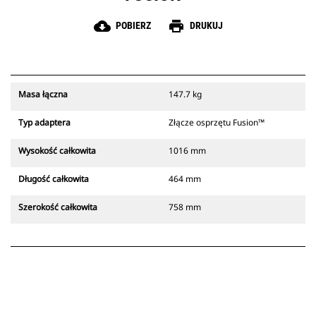
cloud_download
print
POBIERZ
DRUKUJ
Masa łączna
147.7 kg
Typ adaptera
Złącze osprzętu Fusion™
Wysokość całkowita
1016 mm
Długość całkowita
464 mm
Szerokość całkowita
758 mm