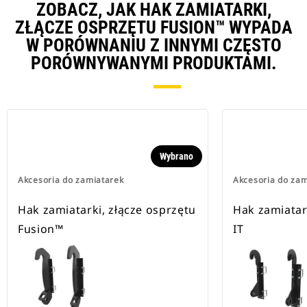
ZOBACZ, JAK HAK ZAMIATARKI,
ZŁĄCZE OSPRZĘTU FUSION™ WYPADA
W PORÓWNANIU Z INNYMI CZĘSTO
PORÓWNYWANYMI PRODUKTAMI.
Wybrano
Akcesoria do zamiatarek
Akcesoria do zam
Hak zamiatarki, złącze osprzętu
Hak zamiatar
Fusion™
IT