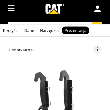
person
SEARCH
search
Korzyści
Dane
Narzędzia
Prezentacja
more_vert
Zespoły zaczepu