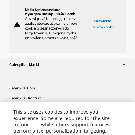
Media Społecznościowe
Wymagana Obsługa Plików Cookie
Aby włączyć tę funkcję, musisz
Ustawienia
warning
zaakceptować używanie plików
plików cookie
cookie przeznaczonych do
targetowania, funkcjonalnych i
odpowiadających za wydajność.
Caterpillar Marki
Caterpillar.com
Caterpillar Kontakt
Caterpillar Kontakt
This site uses cookies to improve your
experience. Some are required for the site
Moje Preferencje Marketingowe
to function, while others support features,
Site Map
performance, personalization, targeting,