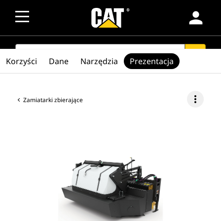
person
SEARCH
search
Korzyści
Dane
Narzędzia
Prezentacja
more_vert
Zamiatarki zbierające