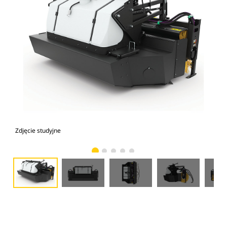
Zdjęcie studyjne
Wid