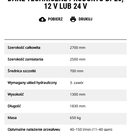
12 V LUB 24 V
cloud_download
print
POBIERZ
DRUKUJ
Szerokość całkowita
2700 mm
Szerokość zamiatania
2500 mm
Średnica szczotki
700 mm
Wymagany układ hydrauliczny
3. zawór
Wysokość
1300 mm
Długość
1830 mm
Masa
650 kg
Optymalne natężenie przepływu
40–150 l/min (11–40 gpm)