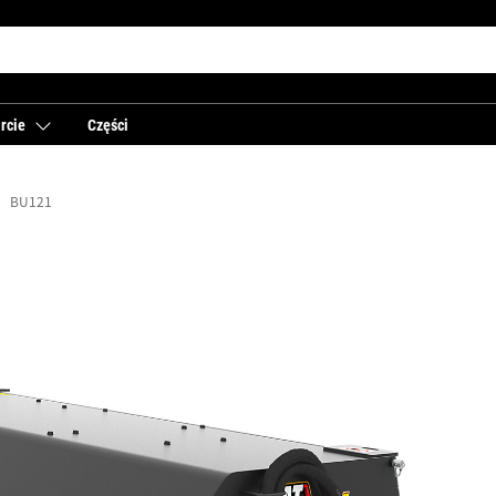
rcie
Części
BU121