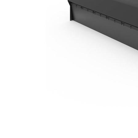
BU121
Kor
Zmień model