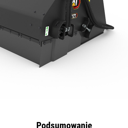
zyści
Dane
Narzędzia
Prezentacja
Podsumowanie