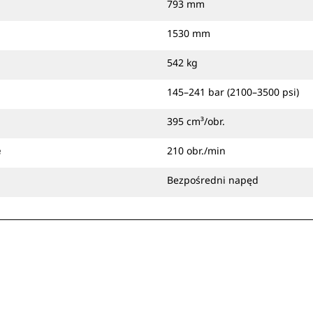
793 mm
1530 mm
542 kg
145–241 bar (2100–3500 psi)
395 cm³/obr.
e
210 obr./min
Bezpośredni napęd