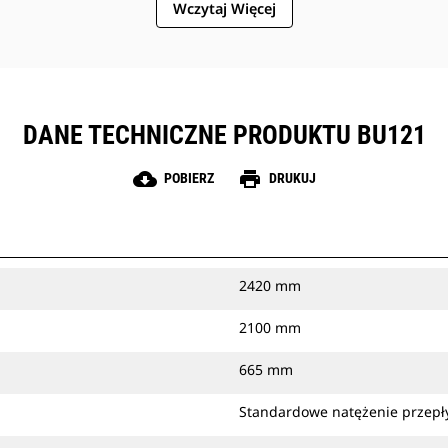
Wczytaj Więcej
DANE TECHNICZNE PRODUKTU BU121
cloud_download
print
POBIERZ
DRUKUJ
2420 mm
2100 mm
665 mm
Standardowe natężenie przepły