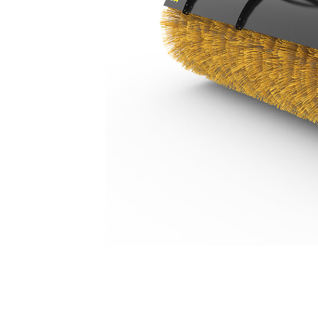
BA25 Hydrauliczna, 12 V
Kor
Zmień model