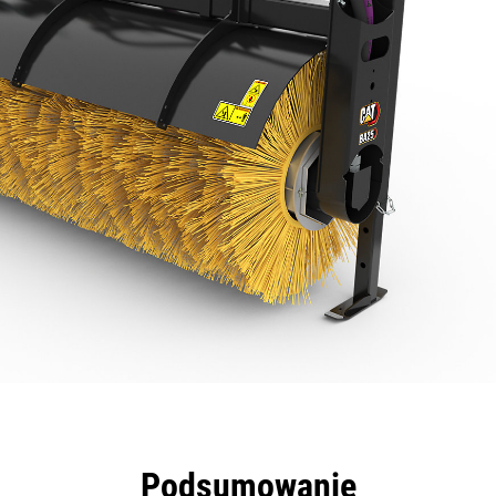
zyści
Dane
Narzędzia
Prezentacja
Podsumowanie