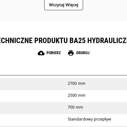
Wczytaj Więcej
ECHNICZNE PRODUKTU BA25 HYDRAULICZN
cloud_download
print
POBIERZ
DRUKUJ
2700 mm
2500 mm
700 mm
Standardowy przepływ