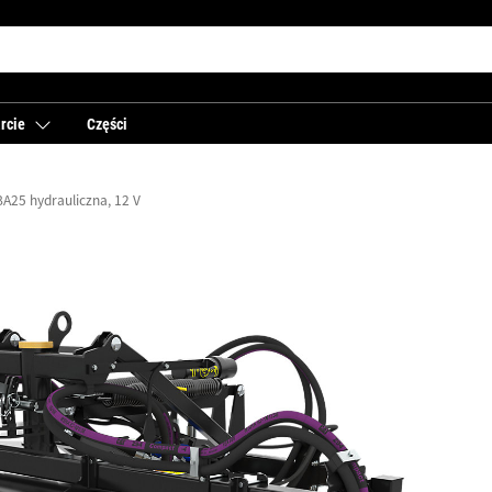
rcie
Części
BA25 hydrauliczna, 12 V