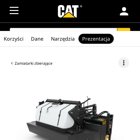
person
SEARCH
search
Korzyści
Dane
Narzędzia
Prezentacja
more_vert
Zamiatarki zbierające