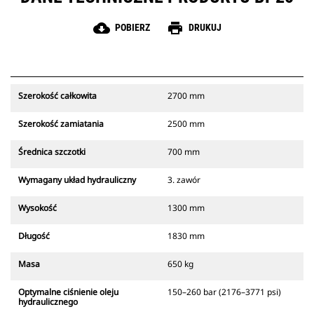
cloud_download
print
POBIERZ
DRUKUJ
Szerokość całkowita
2700 mm
Szerokość zamiatania
2500 mm
Średnica szczotki
700 mm
Wymagany układ hydrauliczny
3. zawór
Wysokość
1300 mm
Długość
1830 mm
Masa
650 kg
Optymalne ciśnienie oleju
150–260 bar (2176–3771 psi)
hydraulicznego