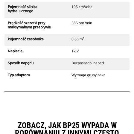
Pojemność silnika
195 cm³/obr.
hydraulicznego
Prędkość szczotki przy
385 obr./min
maksymalnym przepływie
Pojemność zasobnika
0.66 m³
Napięcie
12 V
Sposób napędu
Bezpośredni napęd
Typ adaptera
Wymaga grupy haka
ZOBACZ, JAK BP25 WYPADA W
PORÓWNANIU Z INNYMI CZĘSTO