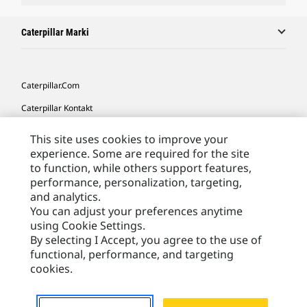
Caterpillar Marki
Caterpillar.com
Caterpillar Kontakt
Caterpillar Kontakt
This site uses cookies to improve your
experience. Some are required for the site
Moje Preferencje Marketingowe
to function, while others support features,
Site Map
performance, personalization, targeting,
and analytics.
Cookie Settings
You can adjust your preferences anytime
Legal
using Cookie Settings.
By selecting I Accept, you agree to the use of
Privacy
functional, performance, and targeting
cookies.
Europe - Polish
© 2026 Caterpillar. Wszelkie prawa zastrzeżone.