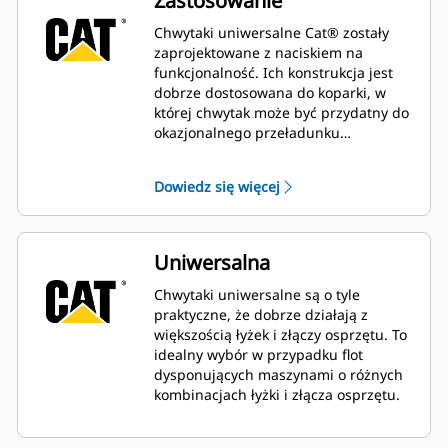
Zastosowanie
Chwytaki uniwersalne Cat® zostały
zaprojektowane z naciskiem na
funkcjonalność. Ich konstrukcja jest
dobrze dostosowana do koparki, w
której chwytak może być przydatny do
okazjonalnego przeładunku
mniejszych i lżejszych materiałów.
Najlepiej nadają się do maszyn, które
Dowiedz się więcej
nie są przez cały dzień używane do
przeładunku materiałów.
Uniwersalna
Chwytaki uniwersalne są o tyle
praktyczne, że dobrze działają z
większością łyżek i złączy osprzętu. To
idealny wybór w przypadku flot
dysponujących maszynami o różnych
kombinacjach łyżki i złącza osprzętu.