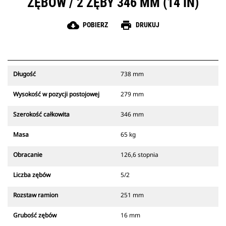
ZĘBÓW / 2 ZĘBY 346 MM (14 IN)
cloud_download
print
POBIERZ
DRUKUJ
Długość
738 mm
Wysokość w pozycji postojowej
279 mm
Szerokość całkowita
346 mm
Masa
65 kg
Obracanie
126,6 stopnia
Liczba zębów
5/2
Rozstaw ramion
251 mm
Grubość zębów
16 mm