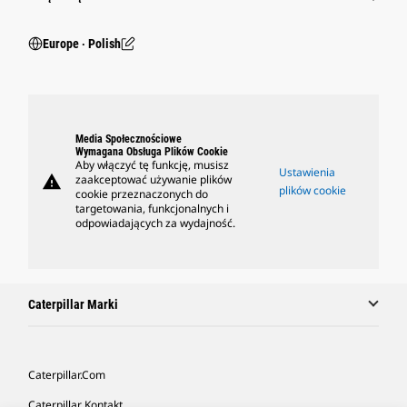
Europe ‧ Polish
Media Społecznościowe
Wymagana Obsługa Plików Cookie
Aby włączyć tę funkcję, musisz
Ustawienia
warning
zaakceptować używanie plików
plików cookie
cookie przeznaczonych do
targetowania, funkcjonalnych i
odpowiadających za wydajność.
Caterpillar Marki
Caterpillar.com
Caterpillar Kontakt