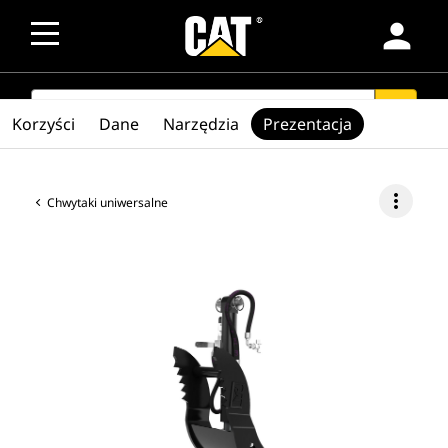
person
SEARCH
search
Korzyści
Dane
Narzędzia
Prezentacja
more_vert
Chwytaki uniwersalne