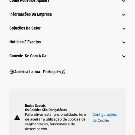
Como Podemos Ajudar?
Informações Da Empresa
Soluções Do Setor
Notícias E Eventos
Conecte-Se Com A Cat
América Latina ‧ Português
Redes Sociais
Os Cookies São Obrigatórios
Para ativar esta funcionalidade, terá
Configurações
warning
de aceitar a utilização de cookies de
de Cookie
segmentação, funcionais e de
desempenho.