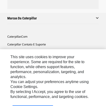
Marcas Da Caterpillar
Caterpillar.com
Caterpillar Contato E Suporte
Minhas Preferências De Marketing
This site uses cookies to improve your
Mapa Do Local
experience. Some are required for the site to
function, while others support features,
Cookie Settings
performance, personalization, targeting, and
Legal
analytics.
You can adjust your preferences anytime using
Privacidade
Cookie Settings.
By selecting I Accept, you agree to the use of
functional, performance, and targeting cookies.
South America -
© 2026 Caterpillar. Todos os direitos