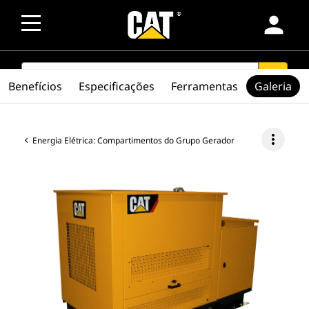
person
SEARCH
search
Benefícios
Especificações
Ferramentas
Galeria
more_vert
Energia Elétrica: Compartimentos do Grupo Gerador