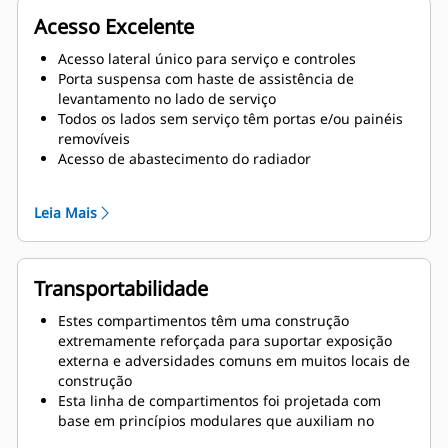
Acesso Excelente
Acesso lateral único para serviço e controles
Porta suspensa com haste de assistência de
levantamento no lado de serviço
Todos os lados sem serviço têm portas e/ou painéis
removíveis
Acesso de abastecimento do radiador
Drenos do óleo de lubrificação e do líquido
arrefecedor para o exterior da base do
Leia Mais
compartimento
Área de entrada do cabo grande tendo em vista a
facilidade na instalação
Transportabilidade
Estes compartimentos têm uma construção
extremamente reforçada para suportar exposição
externa e adversidades comuns em muitos locais de
construção
Esta linha de compartimentos foi projetada com
base em princípios modulares que auxiliam no
reparo do local