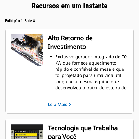
Recursos em um Instante
Exibição 1-3 de 8
Alto Retorno de
Investimento
Exclusivo gerador integrado de 70
kW que fornece aquecimento
rápido e confiável da mesa e que
foi projetado para uma vida útil
longa pela mesma equipe que
desenvolveu o trator de esteira de
acionamento elétrico D7E
O rápido aquecimento da mesa
Leia Mais
resulta em uma maior produção
diária e maior tempo de
aquecimento em apenas 15
minutos
Tecnologia que Trabalha
O projeto do material rodante com
para Você
esteira de aço proporciona