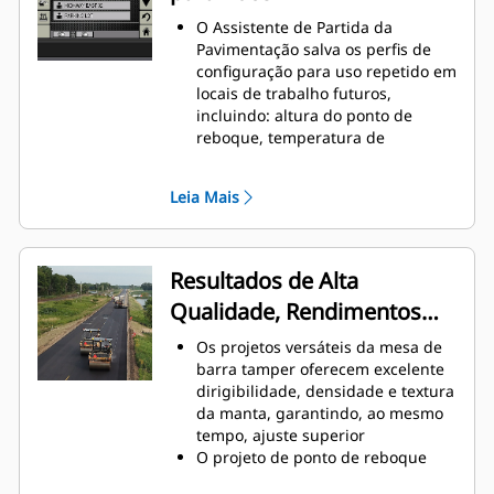
excelente tração, boa flutuação e
O Assistente de Partida da
percurso suave, o que ajuda a
Pavimentação salva os perfis de
aumentar a produção
configuração para uso repetido em
O exclusivo projeto de fluxo de ar
locais de trabalho futuros,
melhora as condições de operação
incluindo: altura do ponto de
por parte da equipe e mantém os
reboque, temperatura de
componentes mais frios para obter
aquecimento da mesa, velocidade
uma longa durabilidade
da pavimentação, profundidade
Leia Mais
da pavimentação, largura da
pavimentação, coroa, altura e
inclinação do extensor, auxílio da
mesa e recursos de travamento da
Resultados de Alta
mesa
Qualidade, Rendimentos
Um sensor de nível do funil
(opcional) com indicação de
Mais Elevados
Os projetos versáteis da mesa de
temperatura mantém o operador
barra tamper oferecem excelente
informado das temperaturas de
dirigibilidade, densidade e textura
entrega e da altura do material; os
da manta, garantindo, ao mesmo
indicadores estão localizados no
tempo, ajuste superior
visor do trator
O projeto de ponto de reboque
O exclusivo sistema de
utiliza uma articulação exclusiva
aquecimento da mesa monitora os