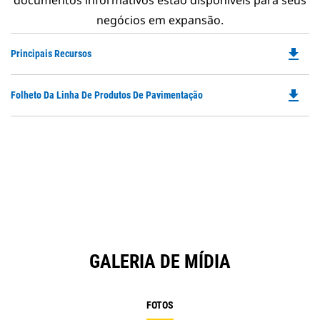
documentos informativos estão disponíveis para seus
negócios em expansão.
file_download
Do
Principais Recursos
P
O
file_download
Do
Folheto Da Linha De Produtos De Pavimentação
in
P
a
O
N
in
Ta
a
N
Ta
GALERIA DE MÍDIA
FOTOS