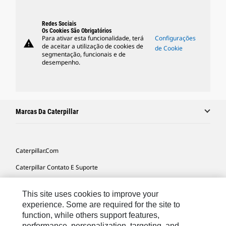
Redes Sociais
Os Cookies São Obrigatórios
Para ativar esta funcionalidade, terá
Configurações
warning
de aceitar a utilização de cookies de
de Cookie
segmentação, funcionais e de
desempenho.
Marcas Da Caterpillar
Caterpillar.com
Caterpillar Contato E Suporte
Minhas Preferências De Marketing
This site uses cookies to improve your
Mapa Do Local
experience. Some are required for the site to
function, while others support features,
Cookie Settings
performance, personalization, targeting, and