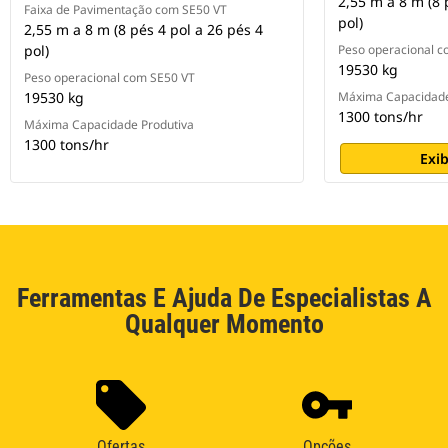
2,55 m a 8 m (8 
Faixa de Pavimentação com SE50 VT
pol)
2,55 m a 8 m (8 pés 4 pol a 26 pés 4
pol)
Peso operacional c
19530 kg
Peso operacional com SE50 VT
19530 kg
Máxima Capacidade
1300 tons/hr
Máxima Capacidade Produtiva
1300 tons/hr
Exib
Ferramentas E Ajuda De Especialistas A
Qualquer Momento
Ofertas
Opções