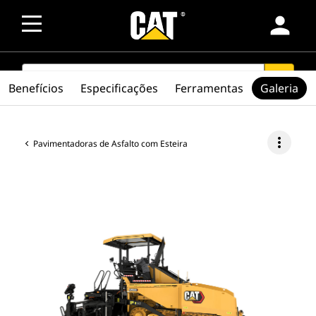
person
SEARCH
search
Benefícios
Especificações
Ferramentas
Galeria
more_vert
Pavimentadoras de Asfalto com Esteira