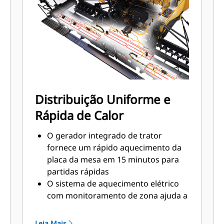
modificar o fluxo de material
Os controles elétricos opcionais da
altura da extensão permitem que os
operadores gerenciem rapidamente
a qualidade da manta
Os reguladores da placa da mesa na
extremidade de reboque ajudam a
manter um plano uniforme em toda
Distribuição Uniforme e
a largura da mesa a fim de
Rápida de Calor
aprimorar a qualidade de
pavimentação e a ampliar a vida útil
O gerador integrado de trator
da placa da mesa
fornece um rápido aquecimento da
placa da mesa em 15 minutos para
partidas rápidas
O sistema de aquecimento elétrico
com monitoramento de zona ajuda a
garantir a distribuição uniforme de
calor e texturas de asfalto regulares,
Leia Mais