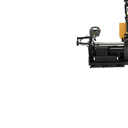
Mesa Com Barra Tamper SE50 VT (B86)
Ben
Alterar Modelo