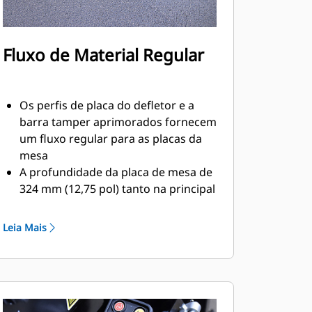
Fluxo de Material Regular
Os perfis de placa do defletor e a
barra tamper aprimorados fornecem
um fluxo regular para as placas da
mesa
A profundidade da placa de mesa de
324 mm (12,75 pol) tanto na principal
quanto nos extensores
proporcionam estabilidade e boas
Leia Mais
texturas de manta
A opção de comporta na
extremidade aquecida ajuda a
impedir que o material cole,
resultando em melhor perfil de