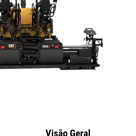
efícios
Especificações
Ferramentas
Galeria
Visão Geral