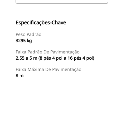
Especificações-Chave
Peso Padrão
3295 kg
Faixa Padrão De Pavimentação
2,55 a 5 m (8 pés 4 pol a 16 pés 4 pol)
Faixa Máxima De Pavimentação
8 m
Encontrar Revendedor
Consulte O Preço