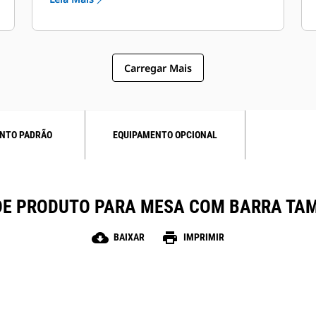
permitindo ainda que o aquecimento
continue em caso de falha no sensor
de temperatura
Carregar Mais
NTO PADRÃO
EQUIPAMENTO OPCIONAL
DE PRODUTO PARA MESA COM BARRA TAMP
cloud_download
print
BAIXAR
IMPRIMIR