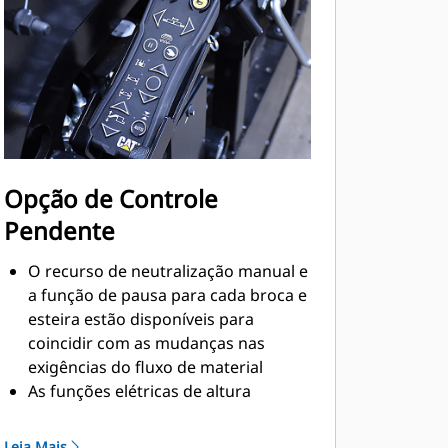
borda e capacidade de
correspondência de junção
Opção de Controle
Pendente
O recurso de neutralização manual e
a função de pausa para cada broca e
esteira estão disponíveis para
coincidir com as mudanças nas
exigências do fluxo de material
As funções elétricas de altura
opcionais auxiliam na determinação
do perfil
Leia Mais