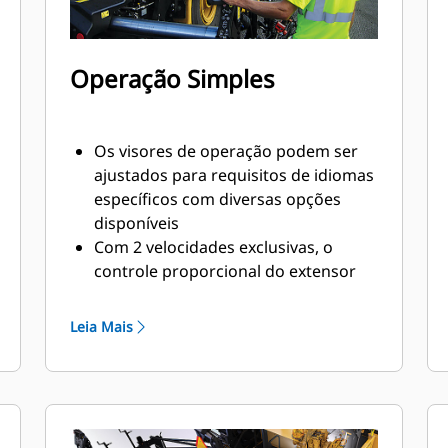
Operação Simples
Os visores de operação podem ser
ajustados para requisitos de idiomas
específicos com diversas opções
disponíveis
Com 2 velocidades exclusivas, o
controle proporcional do extensor
proporciona ajuste suave ao fazer a
transição das larguras de
Leia Mais
pavimentação
Os consoles que operam a mesa são
equipados com o ajuste de
proporção para as brocas e esteiras,
oferecendo a capacidade de