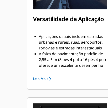
Versatilidade da Aplicação
Aplicações usuais incluem estradas
urbanas e rurais, ruas, aeroportos,
rodovias e estradas interestaduais
A faixa de pavimentação padrão de
2,55 a 5 m (8 pés 4 pol a 16 pés 4 pol)
oferece um excelente desempenho
ao mudar as larguras de
pavimentação para aplicações de
Leia Mais
pavimentação de ruas urbanas e
rodovias
Extensões aparafusadas simples
oferecem uma largura de
pavimentação máxima de 8 m (26