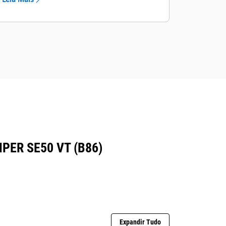
A ativação do Controle de
Nivelamento Automático fornece
flexibilidade ao trabalhar na
extremidade da mesa
ER SE50 VT (B86)
Expandir Tudo