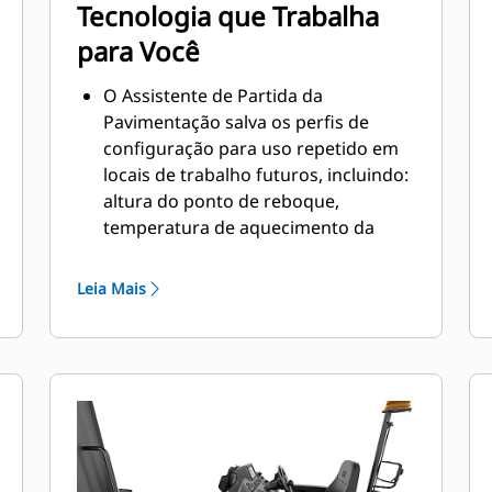
Tecnologia que Trabalha
para Você
O Assistente de Partida da
Pavimentação salva os perfis de
configuração para uso repetido em
locais de trabalho futuros, incluindo:
altura do ponto de reboque,
temperatura de aquecimento da
mesa, velocidade da pavimentação,
profundidade da pavimentação,
Leia Mais
largura da pavimentação, coroa,
altura e inclinação do extensor,
auxílio da mesa e recursos de
travamento da mesa
Um sensor de nível do funil
(opcional) com indicação de
temperatura mantém o operador
informado das temperaturas de