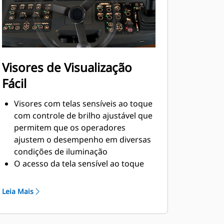
irregularidades da superfície e a
controlar a espessura da manta para
aumentar a produção, diminuir o
custo de operação e aumentar a
lucratividade.
Visores de Visualização
Fácil
Visores com telas sensíveis ao toque
com controle de brilho ajustável que
permitem que os operadores
ajustem o desempenho em diversas
condições de iluminação
O acesso da tela sensível ao toque
simplifica a ativação do gerador e da
alimentação auxiliar, ao mesmo
Leia Mais
tempo que fornece ajustes fáceis das
temperaturas de aquecimento da
placa da mesa, do tamper e das