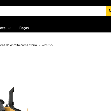
se
orte
Peças
ras de Asfalto com Esteira
AP1055