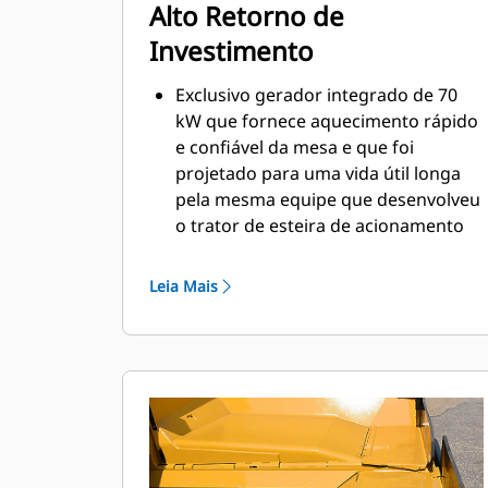
Alto Retorno de
Investimento
Exclusivo gerador integrado de 70
kW que fornece aquecimento rápido
e confiável da mesa e que foi
projetado para uma vida útil longa
pela mesma equipe que desenvolveu
o trator de esteira de acionamento
elétrico D7E
O rápido aquecimento da mesa
Leia Mais
resulta em uma maior produção
diária e maior tempo de
aquecimento em apenas 15 minutos
O projeto do material rodante Mobil-
trac™ proporciona excelente tração,
boa flutuação e percurso rápido, o
que ajuda a aumentar a produção
O exclusivo projeto de fluxo de ar