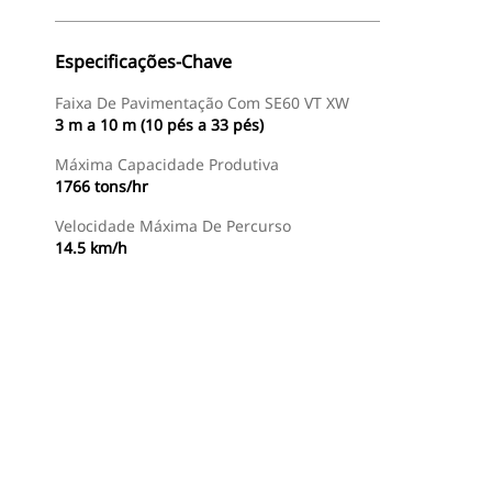
Especificações-Chave
Faixa De Pavimentação Com SE60 VT XW
3 m a 10 m (10 pés a 33 pés)
Máxima Capacidade Produtiva
1766 tons/hr
Velocidade Máxima De Percurso
14.5 km/h
Encontrar Revendedor
Consulte O Preço