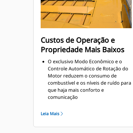
melhora as condições de operação
por parte da equipe e mantém os
componentes mais frios para obter
uma longa durabilidade
Custos de Operação e
Propriedade Mais Baixos
O exclusivo Modo Econômico e o
Controle Automático de Rotação do
Motor reduzem o consumo de
combustível e os níveis de ruído para
que haja mais conforto e
comunicação
Sistema de alimentação de 4 bombas
projetado para uma alta produção
Leia Mais
no Modo Econômico que resulta em
um consumo mais baixo de
combustível