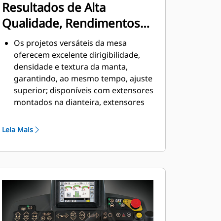
Resultados de Alta
Qualidade, Rendimentos
Mais Elevados
Os projetos versáteis da mesa
oferecem excelente dirigibilidade,
densidade e textura da manta,
garantindo, ao mesmo tempo, ajuste
superior; disponíveis com extensores
montados na dianteira, extensores
montados na traseira ou sistemas de
barra tamper
Leia Mais
O projeto de ponto de reboque
utiliza uma articulação exclusiva para
uma excelente flutuação da mesa
Exclusivo controle proporcional de 2
velocidades nos extensores da mesa
O Controle de Nivelamento Cat é um
sistema de orientação integrado de
fábrica que ajuda a remover as