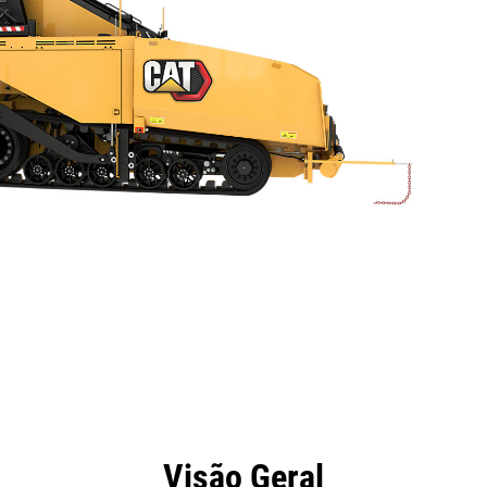
efícios
Especificações
Ferramentas
Galeria
Visão Geral