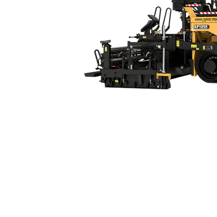
AP1055
Ben
Alterar Modelo