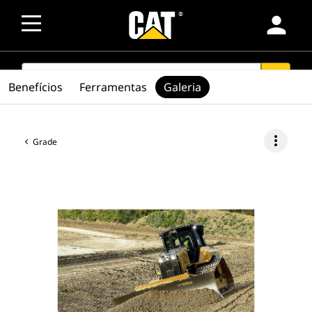
person
SEARCH
search
Benefícios
Ferramentas
Galeria
more_vert
Grade