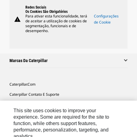
Redes Sociais
Os Cookies São Obrigatórios
Para ativar esta funcionalidade, terá
Configurações
warning
de aceitar a utilização de cookies de
de Cookie
segmentação, funcionais e de
desempenho.
Marcas Da Caterpillar
Caterpillar.com
Caterpillar Contato E Suporte
Minhas Preferências De Marketing
This site uses cookies to improve your
Mapa Do Local
experience. Some are required for the site to
function, while others support features,
Cookie Settings
performance, personalization, targeting, and
Legal
analytics.