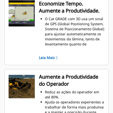
Economize Tempo.
Aumente a Produtividade.
O Cat GRADE com 3D usa um sinal
de GPS (Global Positioning System,
Sistema de Posicionamento Global)
para ajustar automaticamente os
movimentos da lâmina, tanto de
levantamento quanto de
inclinação, à medida que você
segue o projeto.
Leia Mais
Comece a planejar mais
rapidamente para economizar
tempo e reduzir o custo de
retrabalho, mão de obra e
Aumente a Produtividade
materiais. Use em todas as fases
do Operador
do trabalho: da movimentação de
grandes volumes de terra ao
Reduz as ações do operador em
nivelamento de acabamento.
até 80%.
Use o sistema em superfícies
Ajuda os operadores experientes a
planas e inclinações, bem como
trabalhar de forma mais produtiva
em projetos e contornos
e a manter a precisão durante