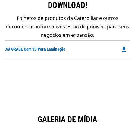
DOWNLOAD!
Folhetos de produtos da Caterpillar e outros
documentos informativos estão disponíveis para seus
negócios em expansão.
file_download
Do
Cat GRADE Com 3D Para Laminação
P
O
in
a
N
Ta
GALERIA DE MÍDIA