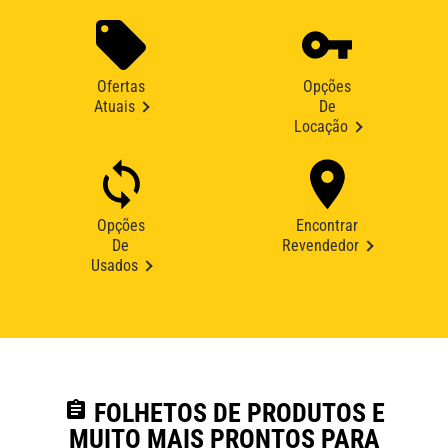
Ofertas
Opções
Atuais
De
Locação
Opções
Encontrar
De
Revendedor
Usados
assignment
FOLHETOS DE PRODUTOS E
MUITO MAIS PRONTOS PARA