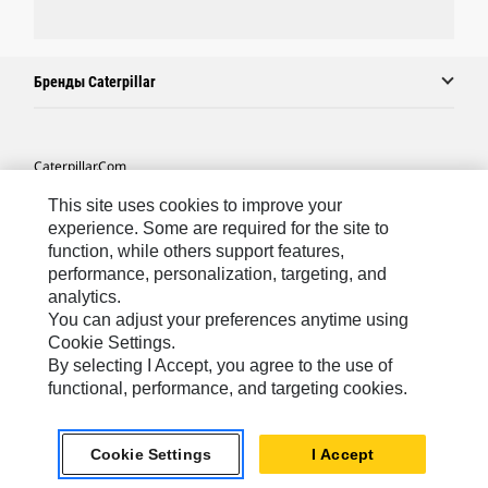
Бренды Caterpillar
Caterpillar.com
Связаться С Caterpillar
This site uses cookies to improve your
experience. Some are required for the site to
Карта Сайта
function, while others support features,
performance, personalization, targeting, and
Cookie Settings
analytics.
Юридическая Информация
You can adjust your preferences anytime using
Cookie Settings.
Конфиденциальность Личных Данных
By selecting I Accept, you agree to the use of
functional, performance, and targeting cookies.
CIS - Russian
© 2026 Caterpillar. Все права сохранены.
Cookie Settings
I Accept