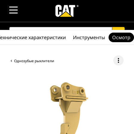
SEARCH
search
Технические характеристики
Инструменты
Осмотр
more_vert
Однозубые рыхлители