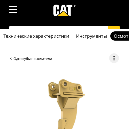
SEARCH
search
Технические характеристики
Инструменты
Осмот
more_vert
Однозубые рыхлители