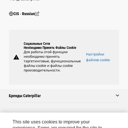
CIS ‧ Russian
Социальные Сети
Необходимо Принять Файлы Cookie
Для работы этой функции
Настройки
warning
необходимо принять
файлов cookie
таргетинговые, функциональные
файлы cookie и файлы cookie
производительности.
Бренды Caterpillar
Caterpillar.com
This site uses cookies to improve your
Связаться С Caterpillar
experience. Some are required for the site to