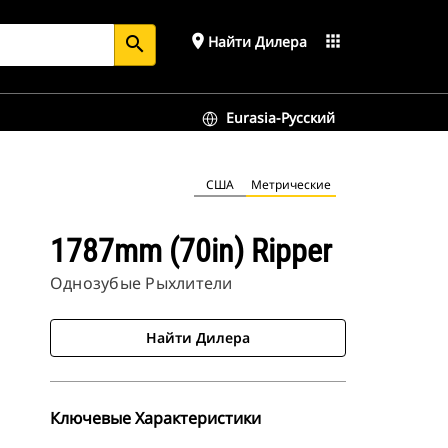
place
apps
Найти Дилера
search
Eurasia-Русский
США
Метрические
1787mm (70in) Ripper
Однозубые Рыхлители
Найти Дилера
Ключевые Характеристики