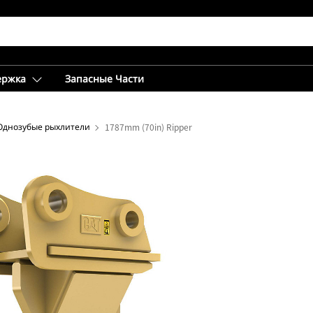
ержка
Запасные Части
Однозубые рыхлители
1787mm (70in) Ripper