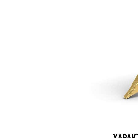
1787mm (70in) Ripper
Тех
Изменение модели
ХАРАК