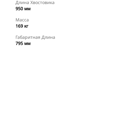
Длина Хвостовика
950 мм
Масса
169 кг
Габаритная Длина
795 мм
менты
Осмотр
Купить Сейчас