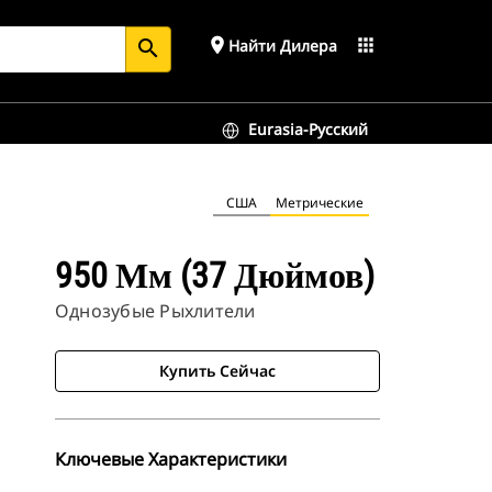
place
apps
Найти Дилера
search
Eurasia-Русский
США
Метрические
950 Мм (37 Дюймов)
Однозубые Рыхлители
Купить Сейчас
Ключевые Характеристики