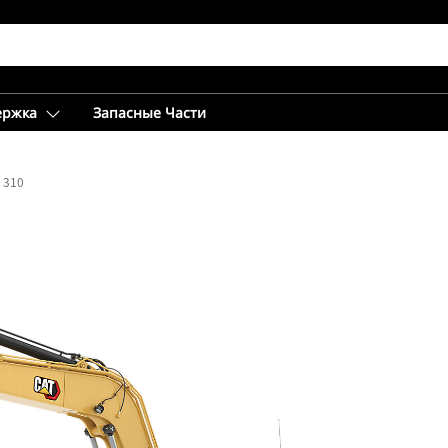
ержка
Запасные Части
310