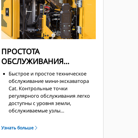
ПРОСТОТА
ОБСЛУЖИВАНИЯ
УМЕНЬШАЕТ ВРЕМЯ
Быстрое и простое техническое
ПРОСТОЯ
обслуживание мини-экскаватора
Cat. Контрольные точки
регулярного обслуживания легко
доступны с уровня земли,
обслуживаемые узлы
сгруппированы, и все они закрыты
надежными сервисными панелями.
Узнать больше