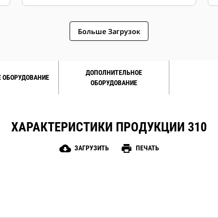
обеспечения безопасности,
предусмотренных в этой машине.
Больше Загрузок
ДОПОЛНИТЕЛЬНОЕ
 ОБОРУДОВАНИЕ
ОБОРУДОВАНИЕ
ХАРАКТЕРИСТИКИ ПРОДУКЦИИ 310
cloud_download
print
ЗАГРУЗИТЬ
ПЕЧАТЬ