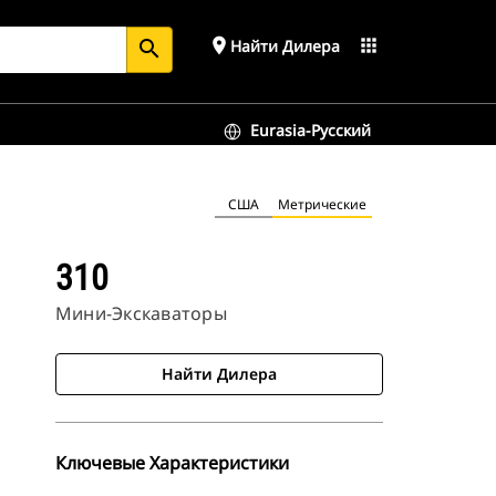
place
apps
Найти Дилера
search
Eurasia-Русский
США
Метрические
310
Мини-Экскаваторы
Найти Дилера
Ключевые Характеристики