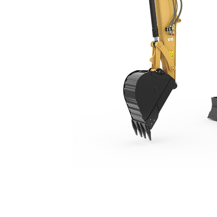
310
Пре
Изменение модели