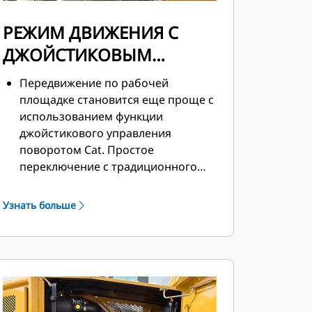
РЕЖИМ ДВИЖЕНИЯ С
ДЖОЙСТИКОВЫМ
УПРАВЛЕНИЕМ
Передвижение по рабочей
ПОВОРОТОМ
площадке становится еще проще с
использованием функции
джойстикового управления
поворотом Cat. Простое
переключение с традиционного
режима управления движением
при помощи рычагов и педалей на
Узнать больше
управление джойстиком нажатием
одной кнопки. Вы получите все
преимущества от меньшего
количества прилагаемых усилий и
более совершенного управления!