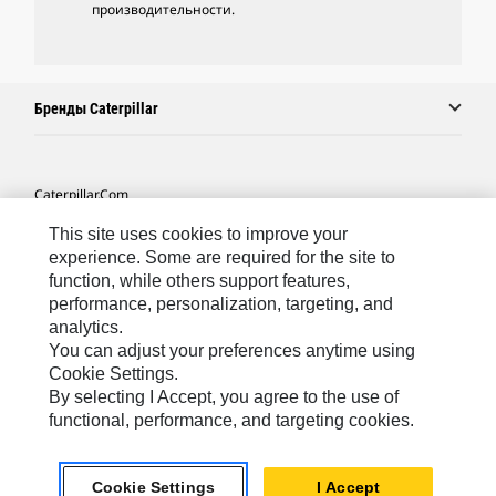
производительности.
Бренды Caterpillar
Caterpillar.com
Связаться С Caterpillar
This site uses cookies to improve your
experience. Some are required for the site to
Карта Сайта
function, while others support features,
performance, personalization, targeting, and
Cookie Settings
analytics.
Юридическая Информация
You can adjust your preferences anytime using
Cookie Settings.
Конфиденциальность Личных Данных
By selecting I Accept, you agree to the use of
functional, performance, and targeting cookies.
CIS - Russian
© 2026 Caterpillar. Все права сохранены.
Cookie Settings
I Accept