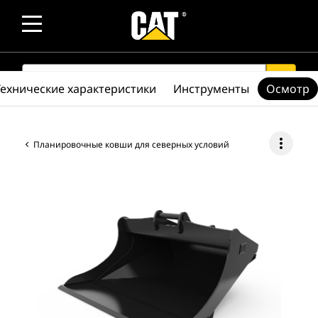
SEARCH
search
Технические характеристики
Инструменты
Осмотр
more_vert
Планировочные ковши для северных условий