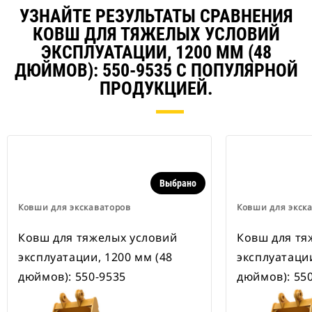
В наличии также имеются
УЗНАЙТЕ РЕЗУЛЬТАТЫ СРАВНЕНИЯ
устройства для быстрой смены
навесного оборудования,
КОВШ ДЛЯ ТЯЖЕЛЫХ УСЛОВИЙ
рассчитанные на ширину для
ЭКСПЛУАТАЦИИ, 1200 ММ (48
рытья траншей.
ДЮЙМОВ): 550-9535 С ПОПУЛЯРНОЙ
В навесном оборудовании,
совместимом со специальным
ПРОДУКЦИЕЙ.
устройством для быстрой смены
навесного оборудования CW,
применяются неподвижно
закрепленные быстроразъемные
шарнирные устройства.
Специальные устройства для
быстрой смены навесного
Выбрано
оборудования CW оснащены
Ковши для экскаваторов
Ковши для экск
клиновидным замком для
надежного удержания навесного
Ковш для тяжелых условий
Ковш для тя
оборудования.
В наличии имеются
эксплуатации, 1200 мм (48
эксплуатации
специальные устройства для
дюймов): 550-9535
дюймов): 55
быстрой смены навесного
оборудования CW для всех
гусеничных и колесных