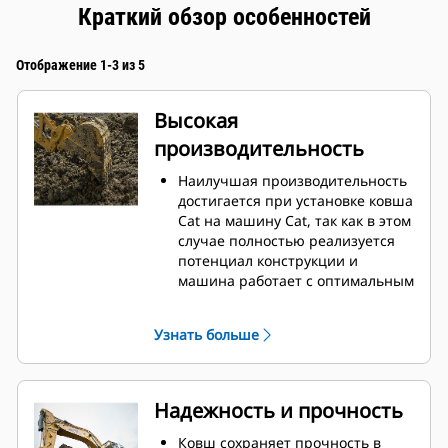
Краткий обзор особенностей
Отображение 1-3 из 5
Высокая
производительность
Наилучшая производительность
достигается при установке ковша
Cat на машину Cat, так как в этом
случае полностью реализуется
потенциал конструкции и
машина работает с оптимальным
вырывным усилием и
мощностью.
Узнать больше
Профиль кожуха с двойным
радиусом позволяет улучшить
попадание материала в ковш.
Дополнительный зазор в области
Надежность и прочность
упора гарантирует, что нижняя
часть ковша не цепляется за
Ковш сохраняет прочность в