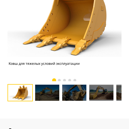
Ковш для тяжелых условий эксплуатации
Экс
экс