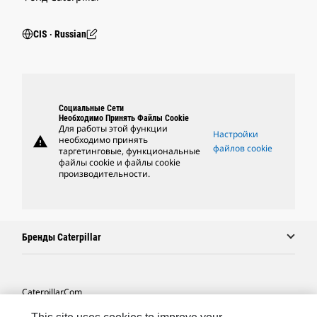
CIS ‧ Russian
Социальные Сети
Необходимо Принять Файлы Cookie
Для работы этой функции
Настройки
warning
необходимо принять
файлов cookie
таргетинговые, функциональные
файлы cookie и файлы cookie
производительности.
Бренды Caterpillar
Caterpillar.com
Связаться С Caterpillar