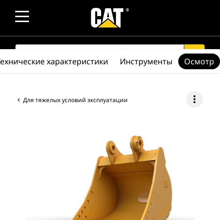
SEARCH
search
Технические характеристики
Инструменты
Осмотр
more_vert
Для тяжелых условий эксплуатации